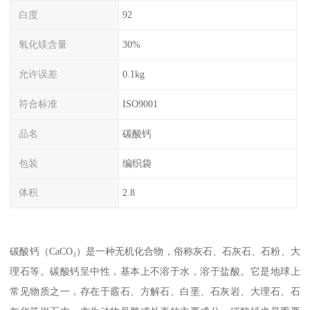
白度
92
氧化镁含量
30%
允许误差
0.1kg
符合标准
ISO9001
品名
碳酸钙
包装
编织袋
体积
2.8
碳酸钙（CaCO₃）是一种无机化合物，俗称灰石、石灰石、石粉、大
理石等。碳酸钙呈中性，基本上不溶于水，溶于盐酸。它是地球上
常见物质之一，存在于霰石、方解石、白垩、石灰岩、大理石、石