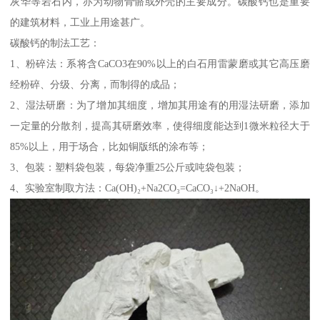
灰华等岩石内，亦为动物骨骼或外壳的主要成分。碳酸钙也是重要
的建筑材料，工业上用途甚广。
碳酸钙的制法工艺：
1、粉碎法：系将含CaCO3在90%以上的白石用雷蒙磨或其它高压磨
经粉碎、分级、分离，而制得的成品；
2、湿法研磨：为了增加其细度，增加其用途有的用湿法研磨，添加
一定量的分散剂，提高其研磨效率，使得细度能达到1微米粒径大于
85%以上，用于场合，比如铜版纸的涂布等；
3、包装：塑料袋包装，每袋净重25公斤或吨袋包装；
4、实验室制取方法：Ca(OH)₂+Na2CO₃=CaCO₃↓+2NaOH。