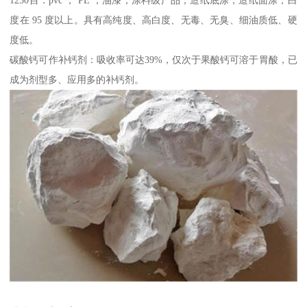
1250目：pvc ， PE ，油漆，涂料级产品，造纸底涂，造纸面涂，白
度在 95 度以上。具有高纯度、高白度、无毒、无臭、细油质低、硬
度低。
碳酸钙可作补钙剂：吸收率可达39%，仅次于果酸钙可溶于胃酸，已
成为剂型多、应用多的补钙剂。