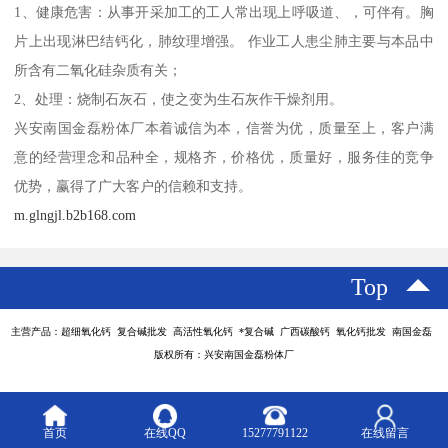
1、健康危害：从事开采加工的工人常出现上呼吸道、，可伴有。胸
片上出现淋巴结钙化，肺纹理增强。 作业工人患尘肺主要与本品中
所含有二氧化硅杂质有关；
2、处理：烧制石灰石，使之变为生石灰作干燥剂用。
兴安南国金磊粉体厂本着诚信为本，信誉为优，质量至上，客户满
意的经营理念和品种全，规格齐，价格优，质量好，服务佳的竞争
优势，赢得了广大客户的信赖和支持。
m.glngjl.b2b168.com
Top
主营产品：超细氧化钙 复合碱批发 高活性氧化钙 *复合碱 广西碳酸钙 氧化钙批发 南国金磊
版权所有：兴安南国金磊粉体厂
首页
在线QQ
15277791122
在线留言