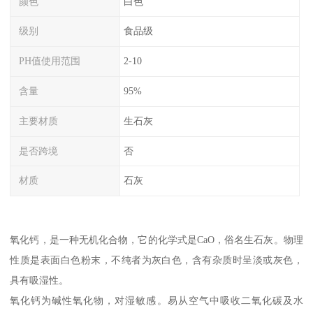
颜色
白色
级别
食品级
PH值使用范围
2-10
含量
95%
主要材质
生石灰
是否跨境
否
材质
石灰
氧化钙，是一种无机化合物，它的化学式是CaO，俗名生石灰。物理
性质是表面白色粉末，不纯者为灰白色，含有杂质时呈淡或灰色，
具有吸湿性。
氧化钙为碱性氧化物，对湿敏感。易从空气中吸收二氧化碳及水