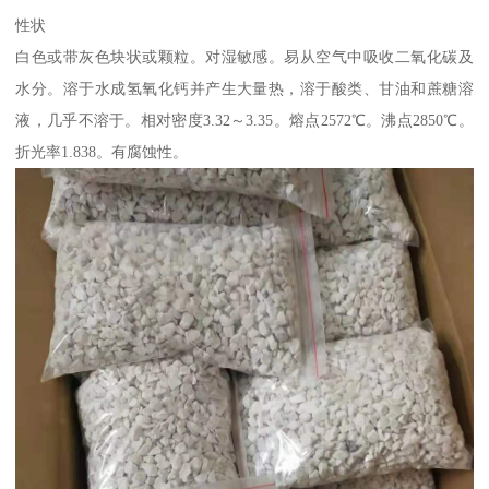
性状
白色或带灰色块状或颗粒。对湿敏感。易从空气中吸收二氧化碳及
水分。溶于水成氢氧化钙并产生大量热，溶于酸类、甘油和蔗糖溶
液，几乎不溶于。相对密度3.32～3.35。熔点2572℃。沸点2850℃。
折光率1.838。有腐蚀性。