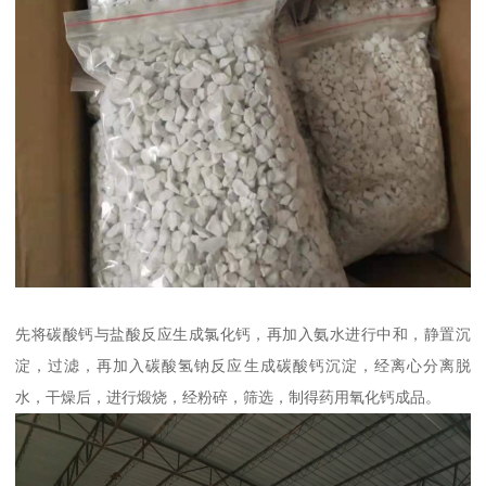
先将碳酸钙与盐酸反应生成氯化钙，再加入氨水进行中和，静置沉
淀，过滤，再加入碳酸氢钠反应生成碳酸钙沉淀，经离心分离脱
水，干燥后，进行煅烧，经粉碎，筛选，制得药用氧化钙成品。