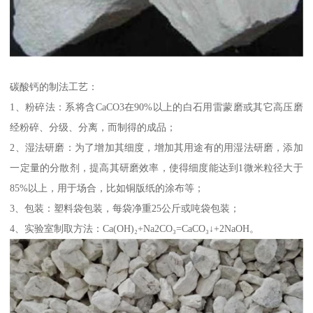
碳酸钙的制法工艺：
1、粉碎法：系将含CaCO3在90%以上的白石用雷蒙磨或其它高压磨
经粉碎、分级、分离，而制得的成品；
2、湿法研磨：为了增加其细度，增加其用途有的用湿法研磨，添加
一定量的分散剂，提高其研磨效率，使得细度能达到1微米粒径大于
85%以上，用于场合，比如铜版纸的涂布等；
3、包装：塑料袋包装，每袋净重25公斤或吨袋包装；
4、实验室制取方法：Ca(OH)₂+Na2CO₃=CaCO₃↓+2NaOH。