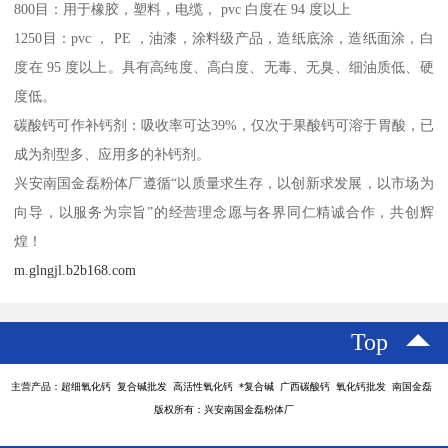
800目：用于橡胶，塑料，电缆， pvc 白度在 94 度以上
1250目：pvc ， PE ，油漆，涂料级产品，造纸底涂，造纸面涂，白
度在 95 度以上。具有高纯度、高白度、无毒、无臭、细油质低、硬
度低。
碳酸钙可作补钙剂：吸收率可达39%，仅次于果酸钙可溶于胃酸，已
成为剂型多、应用多的补钙剂。
兴安南国金磊粉体厂遵循“以质量求生存，以创新求发展，以市场为
向导，以服务为宗旨”的经营理念愿与各界同仁精诚合作，共创辉
煌！
m.glngjl.b2b168.com
Top
主营产品：超细氧化钙 复合碱批发 高活性氧化钙 *复合碱 广西碳酸钙 氧化钙批发 南国金磊
版权所有：兴安南国金磊粉体厂