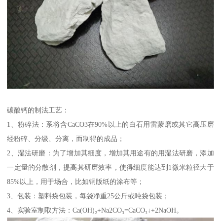
碳酸钙的制法工艺：
1、粉碎法：系将含CaCO3在90%以上的白石用雷蒙磨或其它高压磨
经粉碎、分级、分离，而制得的成品；
2、湿法研磨：为了增加其细度，增加其用途有的用湿法研磨，添加
一定量的分散剂，提高其研磨效率，使得细度能达到1微米粒径大于
85%以上，用于场合，比如铜版纸的涂布等；
3、包装：塑料袋包装，每袋净重25公斤或吨袋包装；
4、实验室制取方法：Ca(OH)₂+Na2CO₃=CaCO₃↓+2NaOH。