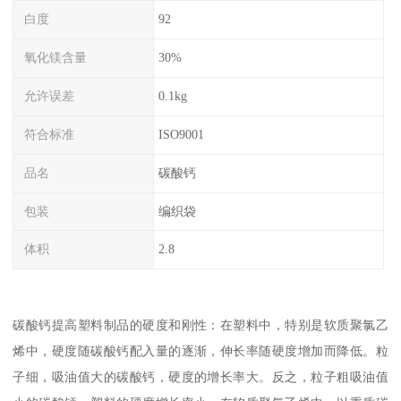
白度
92
氧化镁含量
30%
允许误差
0.1kg
符合标准
ISO9001
品名
碳酸钙
包装
编织袋
体积
2.8
碳酸钙提高塑料制品的硬度和刚性：在塑料中，特别是软质聚氯乙
烯中，硬度随碳酸钙配入量的逐渐，伸长率随硬度增加而降低。粒
子细，吸油值大的碳酸钙，硬度的增长率大。反之，粒子粗吸油值