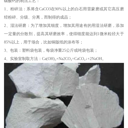
碳酸钙的制法工艺：
1、粉碎法：系将含CaCO3在90%以上的白石用雷蒙磨或其它高压磨
经粉碎、分级、分离，而制得的成品；
2、湿法研磨：为了增加其细度，增加其用途有的用湿法研磨，添加
一定量的分散剂，提高其研磨效率，使得细度能达到1微米粒径大于
85%以上，用于场合，比如铜版纸的涂布等；
3、包装：塑料袋包装，每袋净重25公斤或吨袋包装；
4、实验室制取方法：Ca(OH)₂+Na2CO₃=CaCO₃↓+2NaOH。