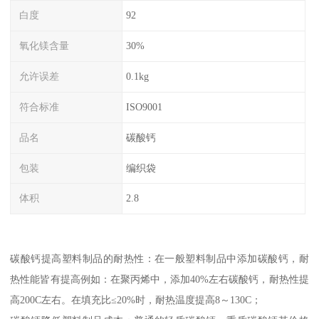
白度
92
氧化镁含量
30%
允许误差
0.1kg
符合标准
ISO9001
品名
碳酸钙
包装
编织袋
体积
2.8
碳酸钙提高塑料制品的耐热性：在一般塑料制品中添加碳酸钙，耐
热性能皆有提高例如：在聚丙烯中，添加40%左右碳酸钙，耐热性提
高200C左右。在填充比≤20%时，耐热温度提高8～130C；