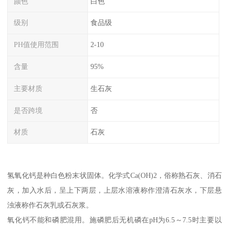
颜色
白色
级别
食品级
PH值使用范围
2-10
含量
95%
主要材质
生石灰
是否跨境
否
材质
石灰
氢氧化钙是种白色粉末状固体。化学式Ca(OH)2，俗称熟石灰、消石
灰，加入水后，呈上下两层，上层水溶液称作澄清石灰水，下层悬
浊液称作石灰乳或石灰浆。
氧化钙不能和磷肥混用。施磷肥后无机磷在pH为6.5～7.5时主要以