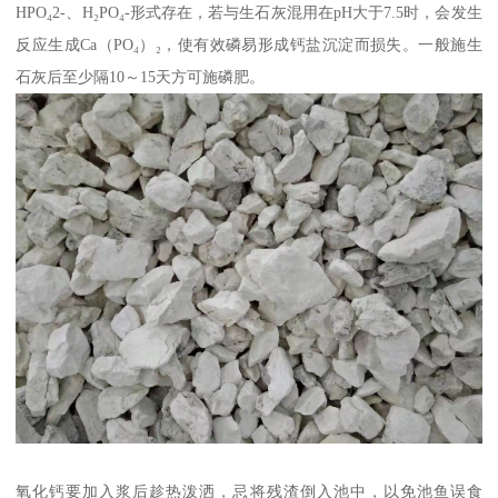
HPO₄2-、H₂PO₄-形式存在，若与生石灰混用在pH大于7.5时，会发生
反应生成Ca（PO₄）₂，使有效磷易形成钙盐沉淀而损失。一般施生
石灰后至少隔10～15天方可施磷肥。
氧化钙要加入浆后趁热泼洒，忌将残渣倒入池中，以免池鱼误食