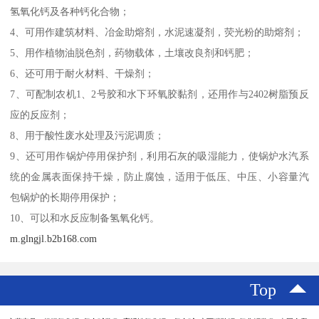
氢氧化钙及各种钙化合物；
4、可用作建筑材料、冶金助熔剂，水泥速凝剂，荧光粉的助熔剂；
5、用作植物油脱色剂，药物载体，土壤改良剂和钙肥；
6、还可用于耐火材料、干燥剂；
7、可配制农机1、2号胶和水下环氧胶黏剂，还用作与2402树脂预反
应的反应剂；
8、用于酸性废水处理及污泥调质；
9、还可用作锅炉停用保护剂，利用石灰的吸湿能力，使锅炉水汽系
统的金属表面保持干燥，防止腐蚀，适用于低压、中压、小容量汽
包锅炉的长期停用保护；
10、可以和水反应制备氢氧化钙。
m.glngjl.b2b168.com
Top