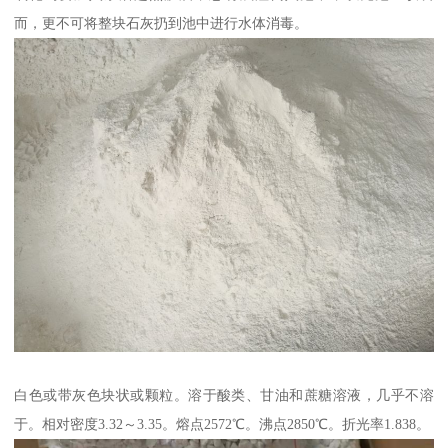
而，更不可将整块石灰扔到池中进行水体消毒。
白色或带灰色块状或颗粒。溶于酸类、甘油和蔗糖溶液，几乎不溶
于。相对密度3.32～3.35。熔点2572℃。沸点2850℃。折光率1.838。