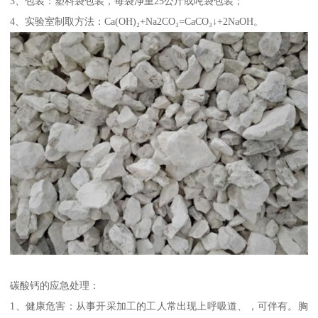
3、包装：塑料袋包装，每袋净重25公斤或吨袋包装；
4、实验室制取方法：Ca(OH)₂+Na2CO₃=CaCO₃↓+2NaOH。
碳酸钙的应急处理：
1、健康危害：从事开采加工的工人常出现上呼吸道、，可伴有。胸