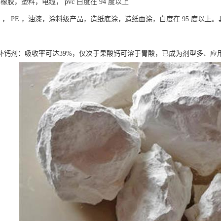
于橡胶，塑料，电缆， pvc 白度在 94 度以上
pvc ， PE ，油漆，涂料级产品，造纸底涂，造纸面涂，白度在 95 度
补钙剂：吸收率可达39%，仅次于果酸钙可溶于胃酸，已成为剂型多、应