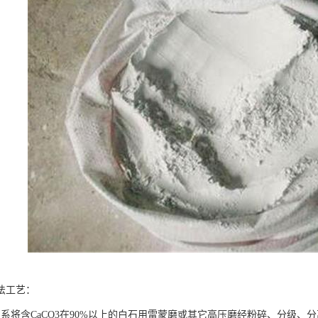
法工艺：
：系将含CaCO3在90%以上的白石用雷蒙磨或其它高压磨经粉碎、分级、