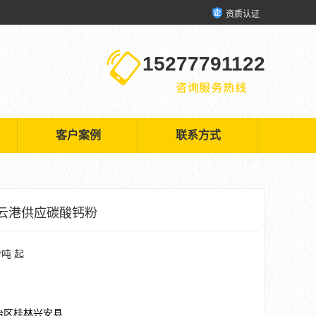
资质认证
15277791122
客户案例
联系方式
云港供应碳酸钙粉
/吨 起
治区桂林兴安县