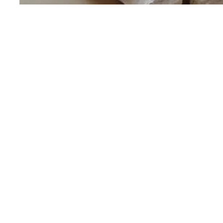
验室用途：
可以用来制取二氧化碳检定和测定有机化合反应中的卤素。水分析。检定
学钕玻璃原料、涂料原料。
磊粉体厂本着诚信为本，信誉为优，质量至上，客户满意的经营理念和品
广大客户的信赖和支持。
l.com