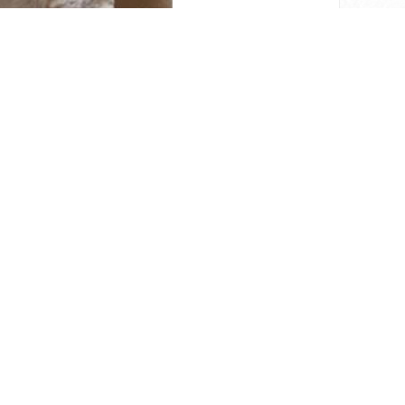
磷。与一起分解硅酸盐。制备氯化钙溶液以标化皂
种全，规格齐，价格优，质量好，服务佳的竞争优