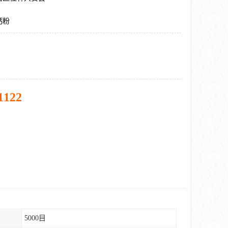
钙粉
1122
5000目