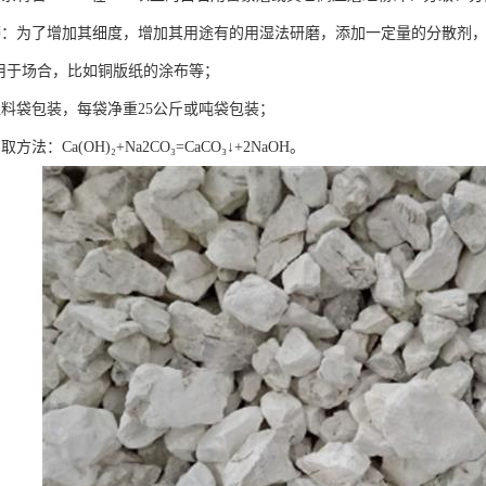
磨：为了增加其细度，增加其用途有的用湿法研磨，添加一定量的分散剂，
，用于场合，比如铜版纸的涂布等；
塑料袋包装，每袋净重25公斤或吨袋包装；
法：Ca(OH)₂+Na2CO₃=CaCO₃↓+2NaOH。