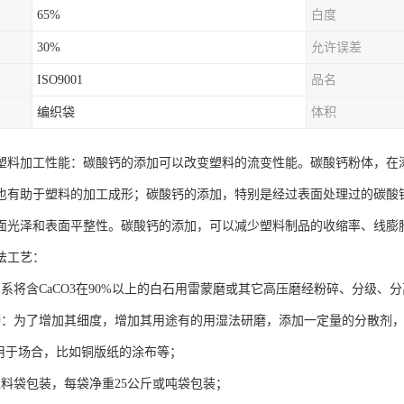
65%
白度
30%
允许误差
ISO9001
品名
编织袋
体积
塑料加工性能：碳酸钙的添加可以改变塑料的流变性能。碳酸钙粉体，在
也有助于塑料的加工成形；碳酸钙的添加，特别是经过表面处理过的碳酸
面光泽和表面平整性。碳酸钙的添加，可以减少塑料制品的收缩率、线膨
法工艺：
：系将含CaCO3在90%以上的白石用雷蒙磨或其它高压磨经粉碎、分级、
磨：为了增加其细度，增加其用途有的用湿法研磨，添加一定量的分散剂，
，用于场合，比如铜版纸的涂布等；
塑料袋包装，每袋净重25公斤或吨袋包装；