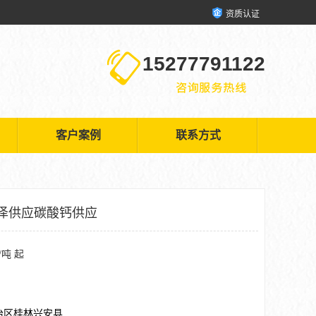
资质认证
15277791122
客户案例
联系方式
泽供应碳酸钙供应
/吨 起
治区桂林兴安县