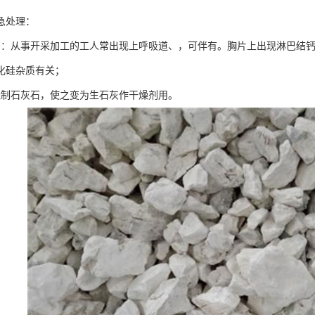
急处理：
害：从事开采加工的工人常出现上呼吸道、，可伴有。胸片上出现淋巴结钙
化硅杂质有关；
烧制石灰石，使之变为生石灰作干燥剂用。