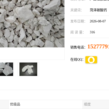
关键词：
菏泽碳酸钙
发布日期：
2026-08-07
阅 读 量：
316
1527779
销售电话：
在线QQ：
优级品
细度