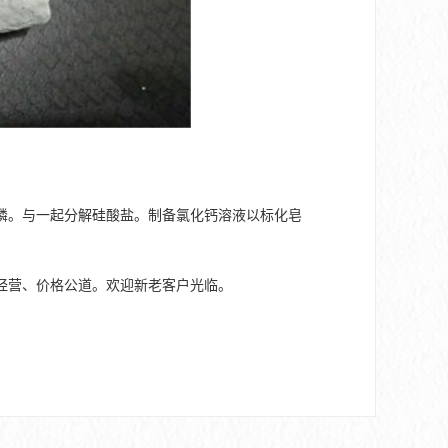
磷。与一起分解硅酸盐。制备氯化钙溶液以标化皂
经营、价格公道。欢迎新老客户光临。