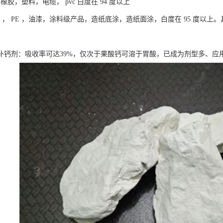
于橡胶，塑料，电缆， pvc 白度在 94 度以上
pvc ， PE ，油漆，涂料级产品，造纸底涂，造纸面涂，白度在 95 度
补钙剂：吸收率可达39%，仅次于果酸钙可溶于胃酸，已成为剂型多、应