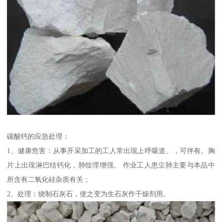
碳酸钙的应急处理：
1、健康危害：从事开采加工的工人常出现上呼吸道、，可伴有。胸
片上出现淋巴结钙化，肺纹理增强。 作业工人患尘肺主要与本品中
所含有二氧化硅杂质有关；
2、处理：烧制石灰石，使之变为生石灰作干燥剂用。