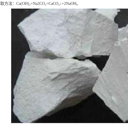
法：Ca(OH)₂+Na2CO₃=CaCO₃↓+2NaOH。