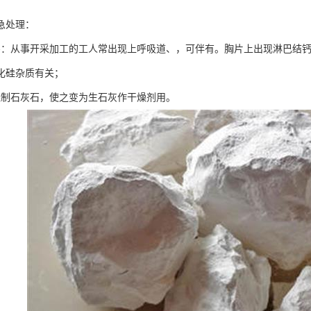
急处理：
害：从事开采加工的工人常出现上呼吸道、，可伴有。胸片上出现淋巴结钙
化硅杂质有关；
烧制石灰石，使之变为生石灰作干燥剂用。