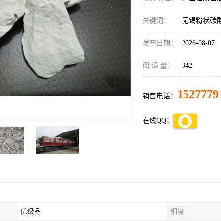
关键词：
无锡粉状碳
发布日期：
2026-08-07
阅 读 量：
342
1527779
销售电话：
在线QQ：
优级品
细度