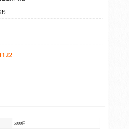
酸钙
1122
5000目