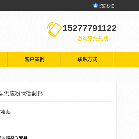
资质认证
15277791122
客户案例
联系方式
锡供应粉状碳酸钙
/吨 起
治区桂林兴安县