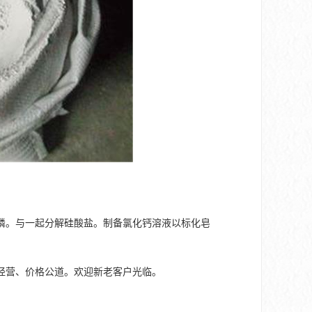
磷。与一起分解硅酸盐。制备氯化钙溶液以标化皂
经营、价格公道。欢迎新老客户光临。