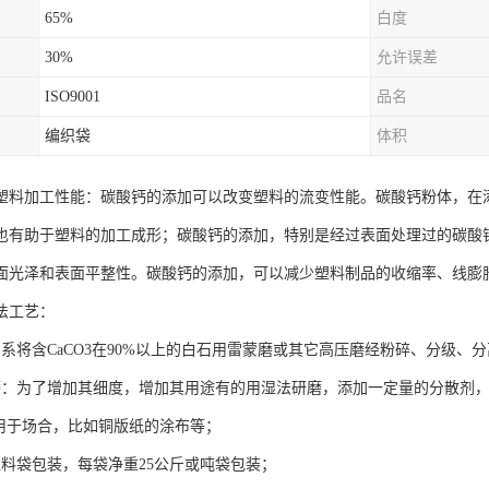
65%
白度
30%
允许误差
ISO9001
品名
编织袋
体积
塑料加工性能：碳酸钙的添加可以改变塑料的流变性能。碳酸钙粉体，在
也有助于塑料的加工成形；碳酸钙的添加，特别是经过表面处理过的碳酸
面光泽和表面平整性。碳酸钙的添加，可以减少塑料制品的收缩率、线膨
法工艺：
：系将含CaCO3在90%以上的白石用雷蒙磨或其它高压磨经粉碎、分级、
磨：为了增加其细度，增加其用途有的用湿法研磨，添加一定量的分散剂，
，用于场合，比如铜版纸的涂布等；
塑料袋包装，每袋净重25公斤或吨袋包装；