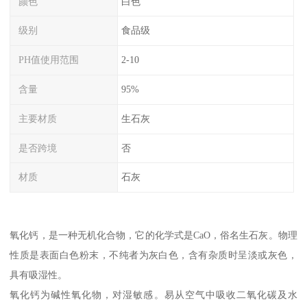
颜色
白色
级别
食品级
PH值使用范围
2-10
含量
95%
主要材质
生石灰
是否跨境
否
材质
石灰
氧化钙，是一种无机化合物，它的化学式是CaO，俗名生石灰。物理
性质是表面白色粉末，不纯者为灰白色，含有杂质时呈淡或灰色，
具有吸湿性。
氧化钙为碱性氧化物，对湿敏感。易从空气中吸收二氧化碳及水