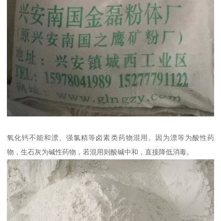
氧化钙不能和漂、强氯精等卤素类药物混用。因为漂等为酸性药
物，生石灰为碱性药物，若混用则酸碱中和，直接降低消毒。