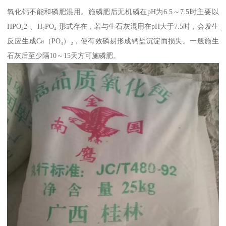
氧化钙不能和磷肥混用。施磷肥后无机磷在pH为6.5～7.5时主要以
HPO₄2-、H₂PO₄-形式存在，若与生石灰混用在pH大于7.5时，会发生
反应生成Ca（PO₄）₂，使有效磷易形成钙盐沉淀而损失。一般施生
石灰后至少隔10～15天方可施磷肥。