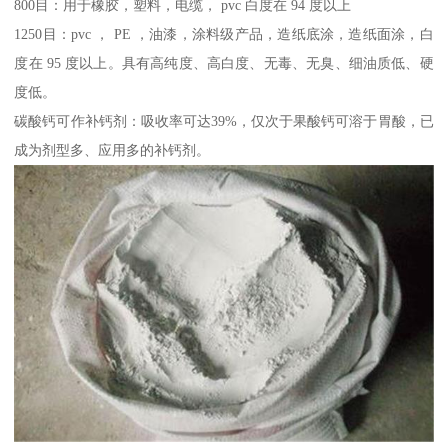
800目：用于橡胶，塑料，电缆， pvc 白度在 94 度以上
1250目：pvc ， PE ，油漆，涂料级产品，造纸底涂，造纸面涂，白
度在 95 度以上。具有高纯度、高白度、无毒、无臭、细油质低、硬
度低。
碳酸钙可作补钙剂：吸收率可达39%，仅次于果酸钙可溶于胃酸，已
成为剂型多、应用多的补钙剂。