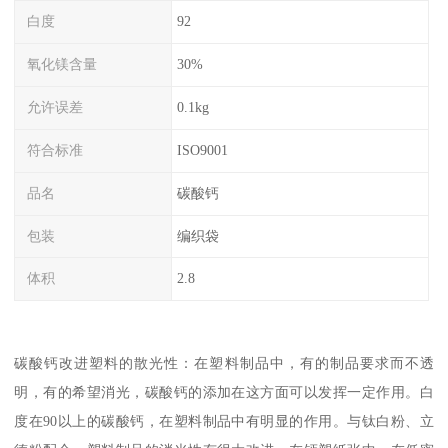
白度
92
氧化镁含量
30%
允许误差
0.1kg
符合标准
ISO9001
品名
碳酸钙
包装
编织袋
体积
2.8
碳酸钙改进塑料的散光性：在塑料制品中，有的制品要求而不透
明，有的希望消光，碳酸钙的添加在这方面可以发挥一定作用。白
度在90以上的碳酸钙，在塑料制品中有明显的作用。与钛白粉、立