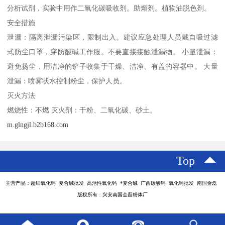
分析试剂，实验中用作二氧化碳吸收剂。助熔剂。植物油脱色剂。
安全措施
泄漏：隔离泄漏污染区，限制出入。建议应急处理人员戴自吸过滤
式防尘口罩，穿防酸碱工作服。不要直接接触泄漏物。 小量泄漏：
避免扬尘，用洁净的铲子收集于干燥、洁净、有盖的容器中。 大量
泄漏：喷雾状水控制粉尘，保护人员。
灭火方法
燃烧性：不燃 灭火剂：干粉、二氧化碳、砂土。
m.glngjl.b2b168.com
Top
主营产品：超细氧化钙 复合碱批发 高活性氧化钙 *复合碱 广西碳酸钙 氧化钙批发 南国金磊
版权所有：兴安南国金磊粉体厂