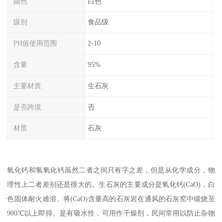
颜色
白色
级别
食品级
PH值使用范围
2-10
含量
95%
主要材质
生石灰
是否跨境
否
材质
石灰
氧化钙和氢氧化钙虽然二者之间只有字之差，但是从化学成分，物
理性上二者差别还是很大的。生石灰的主要成分是氧化钙(CaO)，白
色固体耐火难溶。将(CaO)含量高的石灰岩在通风的石灰窑中锻烧至
900℃以上即得。是有吸水性，可用作干燥剂，民间常用以防止杂物