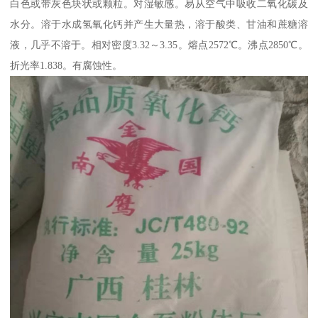
白色或带灰色块状或颗粒。对湿敏感。易从空气中吸收二氧化碳及
水分。溶于水成氢氧化钙并产生大量热，溶于酸类、甘油和蔗糖溶
液，几乎不溶于。相对密度3.32～3.35。熔点2572℃。沸点2850℃。
折光率1.838。有腐蚀性。