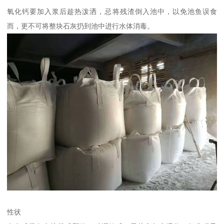
氧化钙要加入浆后趁热泼洒，忌将残渣倒入池中，以免池鱼误食
而，更不可将整块石灰扔到池中进行水体消毒。
性状