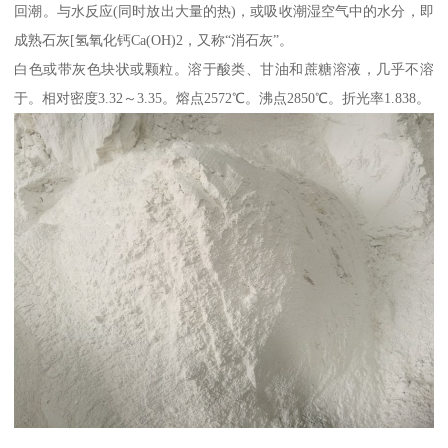
回潮。与水反应(同时放出大量的热)，或吸收潮湿空气中的水分，即
成熟石灰[氢氧化钙Ca(OH)2，又称“消石灰”。
白色或带灰色块状或颗粒。溶于酸类、甘油和蔗糖溶液，几乎不溶
于。相对密度3.32～3.35。熔点2572℃。沸点2850℃。折光率1.838。