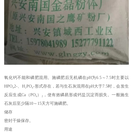
氧化钙不能和磷肥混用。施磷肥后无机磷在pH为6.5～7.5时主要以
HPO₄2-、H₂PO₄-形式存在，若与生石灰混用在pH大于7.5时，会发生
反应生成Ca（PO₄）₂，使有效磷易形成钙盐沉淀而损失。一般施生
石灰后至少隔10～15天方可施磷肥。
储存
密封干燥保存。
用途