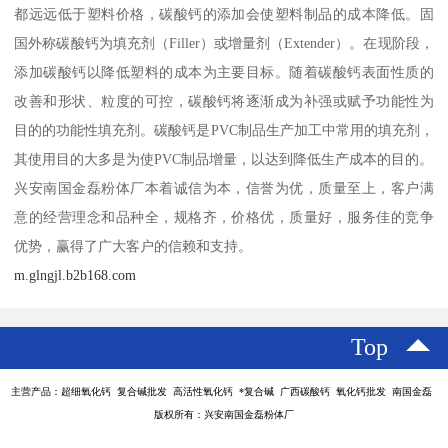
都远远低于塑料价格，碳酸钙的添加会使塑料制品的成本降低。固
国外称碳酸钙为填充剂（Filler）或增量剂（Extender）。在现阶段，
添加碳酸钙以降低塑料的成本为主要目标。随着碳酸钙表面性质的
改善和形状、粒度的可控，碳酸钙将逐渐成为补强或赋予功能性为
目的的功能性填充剂。碳酸钙是PVC制品生产加工中常用的填充剂，
其使用目的大多是为使PVC制品增量，以达到降低生产成本的目的。
兴安南国金磊粉体厂本着诚信为本，信誉为优，质量至上，客户满
意的经营理念和品种全，规格齐，价格优，质量好，服务佳的竞争
优势，赢得了广大客户的信赖和支持。
m.glngjl.b2b168.com
Top
主营产品：超细氧化钙 复合碱批发 高活性氧化钙 *复合碱 广西碳酸钙 氧化钙批发 南国金磊
版权所有：兴安南国金磊粉体厂