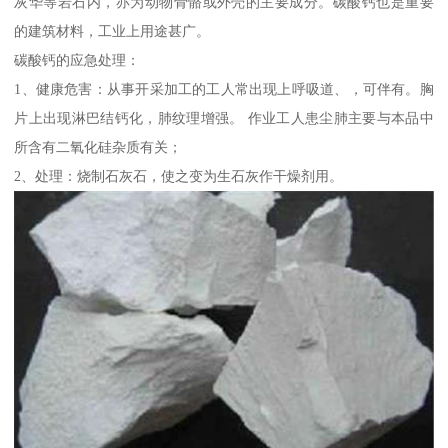
灰华等岩石内，亦为动物骨骼或外壳的主要成分。碳酸钙也是重要
的建筑材料，工业上用途甚广。
碳酸钙的应急处理：
1、健康危害：从事开采加工的工人常出现上呼吸道、，可伴有。胸
片上出现淋巴结钙化，肺纹理增强。 作业工人患尘肺主要与本品中
所含有二氧化硅杂质有关；
2、处理：烧制石灰石，使之变为生石灰作干燥剂用。