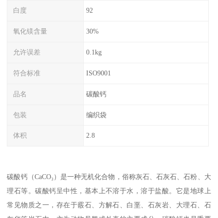
白度
92
氧化镁含量
30%
允许误差
0.1kg
符合标准
ISO9001
品名
碳酸钙
包装
编织袋
体积
2.8
碳酸钙（CaCO₃）是一种无机化合物，俗称灰石、石灰石、石粉、大
理石等。碳酸钙呈中性，基本上不溶于水，溶于盐酸。它是地球上
常见物质之一，存在于霰石、方解石、白垩、石灰岩、大理石、石