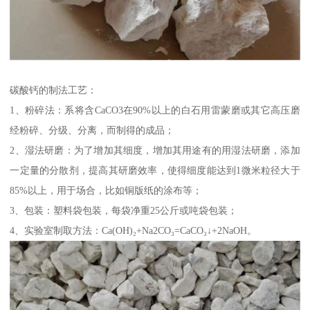
碳酸钙的制法工艺：
1、粉碎法：系将含CaCO3在90%以上的白石用雷蒙磨或其它高压磨
经粉碎、分级、分离，而制得的成品；
2、湿法研磨：为了增加其细度，增加其用途有的用湿法研磨，添加
一定量的分散剂，提高其研磨效率，使得细度能达到1微米粒径大于
85%以上，用于场合，比如铜版纸的涂布等；
3、包装：塑料袋包装，每袋净重25公斤或吨袋包装；
4、实验室制取方法：Ca(OH)₂+Na2CO₃=CaCO₃↓+2NaOH。