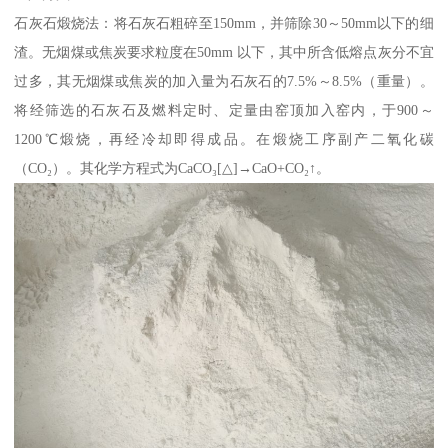
石灰石煅烧法：将石灰石粗碎至150mm，并筛除30～50mm以下的细
渣。无烟煤或焦炭要求粒度在50mm 以下，其中所含低熔点灰分不宜
过多，其无烟煤或焦炭的加入量为石灰石的7.5%～8.5%（重量）。
将经筛选的石灰石及燃料定时、定量由窑顶加入窑内，于900～
1200℃煅烧，再经冷却即得成品。在煅烧工序副产二氧化碳
（CO₂）。其化学方程式为CaCO₃[△]→CaO+CO₂↑。