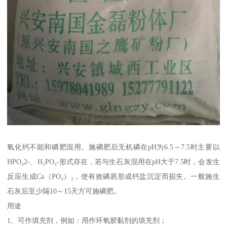
氧化钙不能和磷肥混用。施磷肥后无机磷在pH为6.5～7.5时主要以
HPO₄2-、H₂PO₄-形式存在，若与生石灰混用在pH大于7.5时，会发生
反应生成Ca（PO₄）₂，使有效磷易形成钙盐沉淀而损失。一般施生
石灰后至少隔10～15天方可施磷肥。
用途
1、可作填充剂，例如：用作环氧胶黏剂的填充剂；