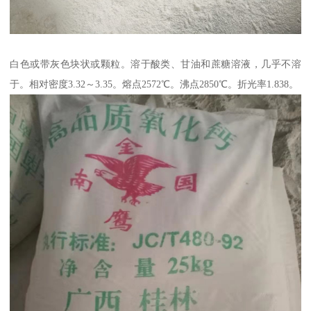
白色或带灰色块状或颗粒。溶于酸类、甘油和蔗糖溶液，几乎不溶
于。相对密度3.32～3.35。熔点2572℃。沸点2850℃。折光率1.838。