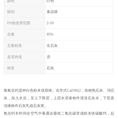
颜色
白色
级别
食品级
PH值使用范围
2-10
含量
95%
主要材质
生石灰
是否跨境
否
材质
石灰
氢氧化钙是种白色粉末状固体。化学式Ca(OH)2，俗称熟石灰、消石
灰，加入水后，呈上下两层，上层水溶液称作澄清石灰水，下层悬
浊液称作石灰乳或石灰浆。
氧化钙长时间在空气中暴露会吸收二氧化碳变成粉末状碳酸钙，起