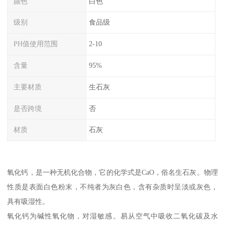
颜色
白色
级别
食品级
PH值使用范围
2-10
含量
95%
主要材质
生石灰
是否跨境
否
材质
石灰
氧化钙，是一种无机化合物，它的化学式是CaO，俗名生石灰。物理
性质是表面白色粉末，不纯者为灰白色，含有杂质时呈淡或灰色，
具有吸湿性。
氧化钙为碱性氧化物，对湿敏感。易从空气中吸收二氧化碳及水