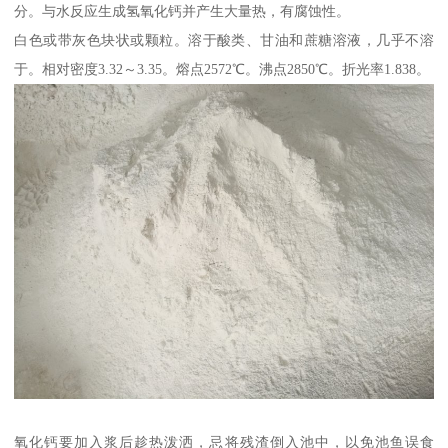
分。与水反应生成氢氧化钙并产生大量热，有腐蚀性。
白色或带灰色块状或颗粒。溶于酸类、甘油和蔗糖溶液，几乎不溶
于。相对密度3.32～3.35。熔点2572℃。沸点2850℃。折光率1.838。
氧化钙要加入浆后趁热泼洒，忌将残渣倒入池中，以免池鱼误食