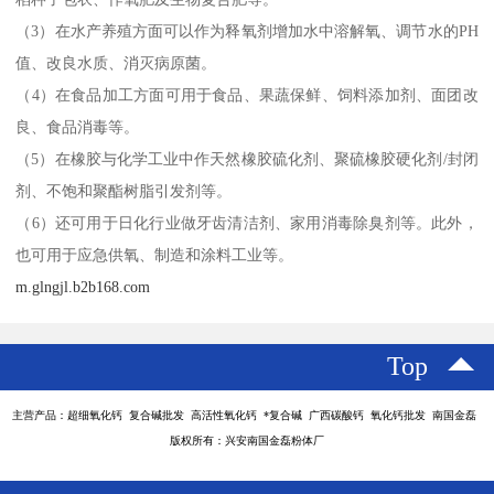
（3）在水产养殖方面可以作为释氧剂增加水中溶解氧、调节水的PH
值、改良水质、消灭病原菌。
（4）在食品加工方面可用于食品、果蔬保鲜、饲料添加剂、面团改
良、食品消毒等。
（5）在橡胶与化学工业中作天然橡胶硫化剂、聚硫橡胶硬化剂/封闭
剂、不饱和聚酯树脂引发剂等。
（6）还可用于日化行业做牙齿清洁剂、家用消毒除臭剂等。此外，
也可用于应急供氧、制造和涂料工业等。
m.glngjl.b2b168.com
Top
主营产品：超细氧化钙 复合碱批发 高活性氧化钙 *复合碱 广西碳酸钙 氧化钙批发 南国金磊
版权所有：兴安南国金磊粉体厂