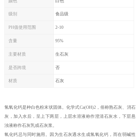
颜色
白色
级别
食品级
PH值使用范围
2-10
含量
95%
主要材质
生石灰
是否跨境
否
材质
石灰
氢氧化钙是种白色粉末状固体。化学式Ca(OH)2，俗称熟石灰、消石
灰，加入水后，呈上下两层，上层水溶液称作澄清石灰水，下层悬
浊液称作石灰乳或石灰浆。
氧化钙忌与同时施用。因为生石灰遇水生成氢氧化钙，而在弱碱性