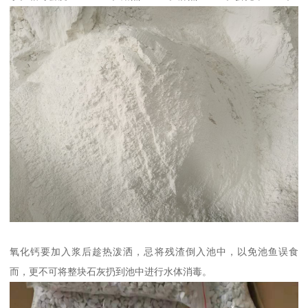
氧化钙要加入浆后趁热泼洒，忌将残渣倒入池中，以免池鱼误食
而，更不可将整块石灰扔到池中进行水体消毒。