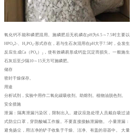
氧化钙不能和磷肥混用。施磷肥后无机磷在pH为6.5～7.5时主要以
HPO₄2-、H₂PO₄-形式存在，若与生石灰混用在pH大于7.5时，会发生
反应生成Ca（PO₄）₂，使有效磷易形成钙盐沉淀而损失。一般施生
石灰后至少隔10～15天方可施磷肥。
储存
密封干燥保存。
用途
分析试剂，实验中用作二氧化碳吸收剂。助熔剂。植物油脱色剂。
安全措施
泄漏：隔离泄漏污染区，限制出入。建议应急处理人员戴自吸过滤
式防尘口罩，穿防酸碱工作服。不要直接接触泄漏物。 小量泄漏：
避免扬尘，用洁净的铲子收集于干燥、洁净、有盖的容器中。 大量