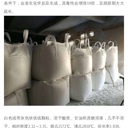
条件下，会发生化学反应生成，其毒性会增强10倍，且残留期大大
延长。
白色或带灰色块状或颗粒。溶于酸类、甘油和蔗糖溶液，几乎不溶
于。相对密度3.32～3.35。熔点2572℃。沸点2850℃。折光率1.838。