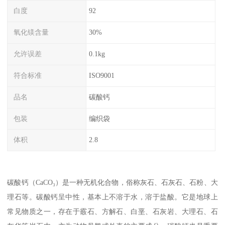
白度
92
氧化镁含量
30%
允许误差
0.1kg
符合标准
ISO9001
品名
碳酸钙
包装
编织袋
体积
2.8
碳酸钙（CaCO₃）是一种无机化合物，俗称灰石、石灰石、石粉、大
理石等。碳酸钙呈中性，基本上不溶于水，溶于盐酸。它是地球上
常见物质之一，存在于霰石、方解石、白垩、石灰岩、大理石、石