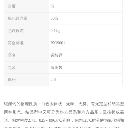
白度
92
氧化镁含量
30%
允许误差
0.1kg
符合标准
ISO9001
品名
碳酸钙
包装
编织袋
体积
2.8
碳酸钙的物理性质：白色固体状，无味、无臭。有无定型和结晶型
两种形态。结晶型中又可分为斜方晶系和六方晶系，呈柱状或菱
形。相对密度2.71。825～896.6℃分解，在约825℃时分解为氧化钙和