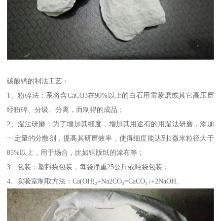
碳酸钙的制法工艺：
1、粉碎法：系将含CaCO3在90%以上的白石用雷蒙磨或其它高压磨
经粉碎、分级、分离，而制得的成品；
2、湿法研磨：为了增加其细度，增加其用途有的用湿法研磨，添加
一定量的分散剂，提高其研磨效率，使得细度能达到1微米粒径大于
85%以上，用于场合，比如铜版纸的涂布等；
3、包装：塑料袋包装，每袋净重25公斤或吨袋包装；
4、实验室制取方法：Ca(OH)₂+Na2CO₃=CaCO₃↓+2NaOH。