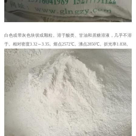
白色或带灰色块状或颗粒。溶于酸类、甘油和蔗糖溶液，几乎不溶
于。相对密度3.32～3.35。熔点2572℃。沸点2850℃。折光率1.838。