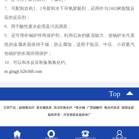
7、可配制农机1、2号胶和水下环氧胶黏剂，还用作与2402树脂预反
应的反应剂；
8、用于酸性废水处理及污泥调质；
9、还可用作锅炉停用保护剂，利用石灰的吸湿能力，使锅炉水汽系
统的金属表面保持干燥，防止腐蚀，适用于低压、中压、小容量汽
包锅炉的长期停用保护；
10、可以和水反应制备氢氧化钙。
m.glngjl.b2b168.com
Top
主营产品：超细氧化钙 复合碱批发 高活性氧化钙 *复合碱 广西碳酸钙 氧化钙批发 南国金磊
版权所有：兴安南国金磊粉体厂
首页
在线QQ
15277791122
在线留言