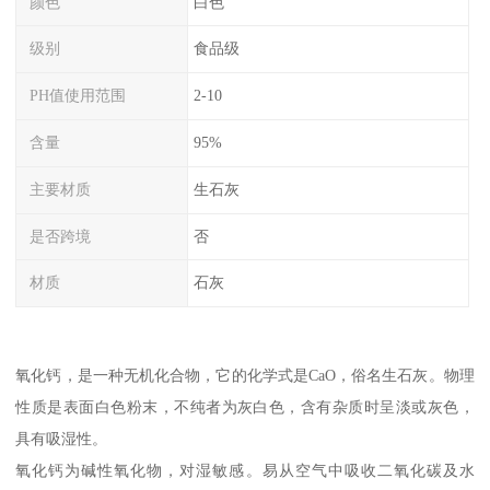
颜色
白色
级别
食品级
PH值使用范围
2-10
含量
95%
主要材质
生石灰
是否跨境
否
材质
石灰
氧化钙，是一种无机化合物，它的化学式是CaO，俗名生石灰。物理
性质是表面白色粉末，不纯者为灰白色，含有杂质时呈淡或灰色，
具有吸湿性。
氧化钙为碱性氧化物，对湿敏感。易从空气中吸收二氧化碳及水