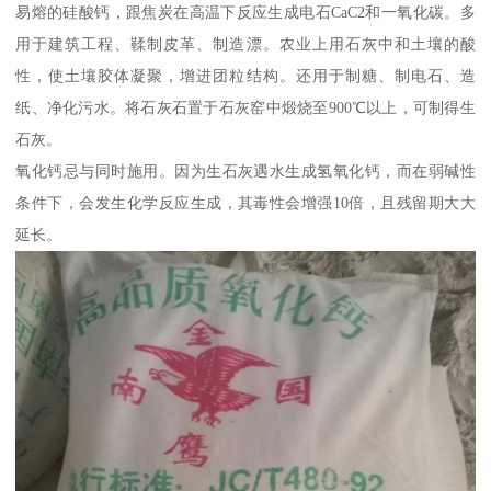
易熔的硅酸钙，跟焦炭在高温下反应生成电石CaC2和一氧化碳。多
用于建筑工程、鞣制皮革、制造漂。农业上用石灰中和土壤的酸
性，使土壤胶体凝聚，增进团粒结构。还用于制糖、制电石、造
纸、净化污水。将石灰石置于石灰窑中煅烧至900℃以上，可制得生
石灰。
氧化钙忌与同时施用。因为生石灰遇水生成氢氧化钙，而在弱碱性
条件下，会发生化学反应生成，其毒性会增强10倍，且残留期大大
延长。