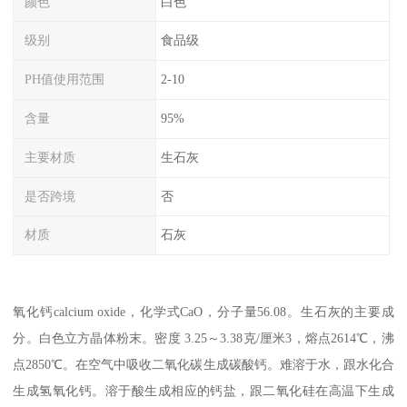
颜色
白色
级别
食品级
PH值使用范围
2-10
含量
95%
主要材质
生石灰
是否跨境
否
材质
石灰
氧化钙calcium oxide，化学式CaO，分子量56.08。生石灰的主要成
分。白色立方晶体粉末。密度 3.25～3.38克/厘米3，熔点2614℃，沸
点2850℃。在空气中吸收二氧化碳生成碳酸钙。难溶于水，跟水化合
生成氢氧化钙。溶于酸生成相应的钙盐，跟二氧化硅在高温下生成