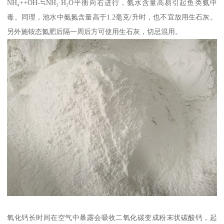
NH₄++OH-≒NH₃·H₂O平衡向右进行，氨水含量高易引起鱼类氨中
毒。同理，池水中氨氮含量高于1.2毫克/升时，也不宜放用生石灰。
另外施铵态氮肥后隔一周后方可使用生石灰，切忌混用。
氧化钙长时间在空气中暴露会吸收二氧化碳变成粉末状碳酸钙，起