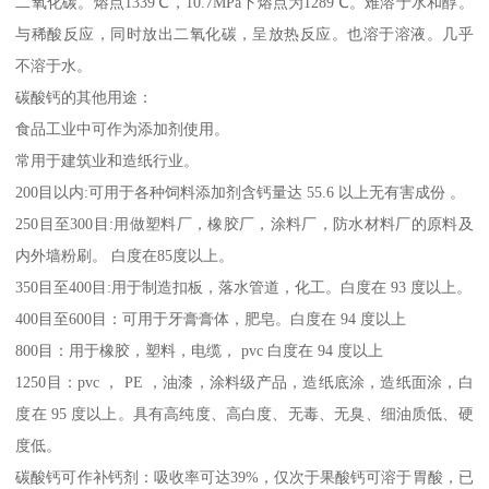
二氧化碳。熔点1339℃，10.7MPa下熔点为1289℃。难溶于水和醇。
与稀酸反应，同时放出二氧化碳，呈放热反应。也溶于溶液。几乎
不溶于水。
碳酸钙的其他用途：
食品工业中可作为添加剂使用。
常用于建筑业和造纸行业。
200目以内:可用于各种饲料添加剂含钙量达 55.6 以上无有害成份 。
250目至300目:用做塑料厂，橡胶厂，涂料厂，防水材料厂的原料及
内外墙粉刷。 白度在85度以上。
350目至400目:用于制造扣板，落水管道，化工。白度在 93 度以上。
400目至600目：可用于牙膏膏体，肥皂。白度在 94 度以上
800目：用于橡胶，塑料，电缆， pvc 白度在 94 度以上
1250目：pvc ， PE ，油漆，涂料级产品，造纸底涂，造纸面涂，白
度在 95 度以上。具有高纯度、高白度、无毒、无臭、细油质低、硬
度低。
碳酸钙可作补钙剂：吸收率可达39%，仅次于果酸钙可溶于胃酸，已