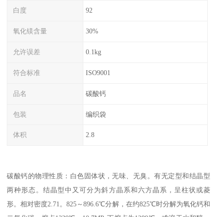
白度
92
氧化镁含量
30%
允许误差
0.1kg
符合标准
ISO9001
品名
碳酸钙
包装
编织袋
体积
2.8
碳酸钙的物理性质：白色固体状，无味、无臭。有无定型和结晶型
两种形态。结晶型中又可分为斜方晶系和六方晶系，呈柱状或菱
形。相对密度2.71。825～896.6℃分解，在约825℃时分解为氧化钙和