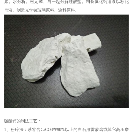
素。水分析。检定磷。与一起分解硅酸盐。制备氯化钙溶液以标化
皂液。制造光学钕玻璃原料、涂料原料。
碳酸钙的制法工艺：
1、粉碎法：系将含CaCO3在90%以上的白石用雷蒙磨或其它高压磨