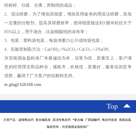
经粉碎、分级、分离，而制得的成品；
2、湿法研磨：为了增加其细度，增加其用途有的用湿法研磨，添加
一定量的分散剂，提高其研磨效率，使得细度能达到1微米粒径大于
85%以上，用于场合，比如铜版纸的涂布等；
3、包装：塑料袋包装，每袋净重25公斤或吨袋包装；
4、实验室制取方法：Ca(OH)₂+Na2CO₃=CaCO₃↓+2NaOH。
兴安南国金磊粉体厂本着诚信为本，信誉为优，质量至上，客户满
意的经营理念和品种全，规格齐，价格优，质量好，服务佳的竞争
优势，赢得了广大客户的信赖和支持。
m.glngjl.b2b168.com
Top
主营产品：超细氧化钙 复合碱批发 高活性氧化钙 *复合碱 广西碳酸钙 氧化钙批发 南国金磊
版权所有：兴安南国金磊粉体厂