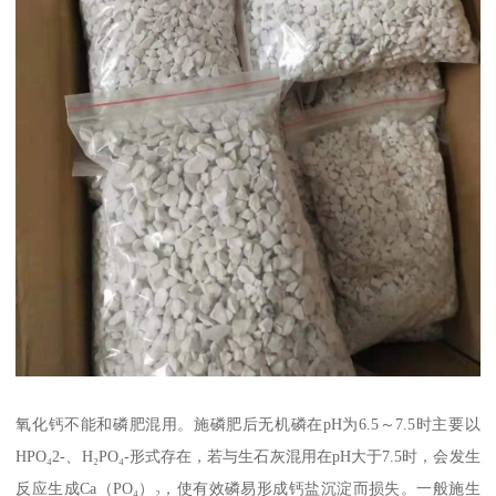
氧化钙不能和磷肥混用。施磷肥后无机磷在pH为6.5～7.5时主要以
HPO₄2-、H₂PO₄-形式存在，若与生石灰混用在pH大于7.5时，会发生
反应生成Ca（PO₄）₂，使有效磷易形成钙盐沉淀而损失。一般施生