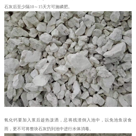
石灰后至少隔10～15天方可施磷肥。
氧化钙要加入浆后趁热泼洒，忌将残渣倒入池中，以免池鱼误食
而，更不可将整块石灰扔到池中进行水体消毒。