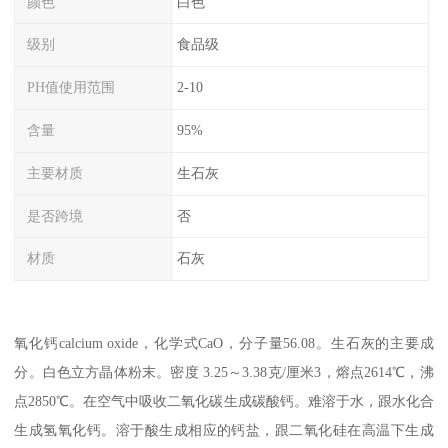
颜色
白色
级别
食品级
PH值使用范围
2-10
含量
95%
主要材质
生石灰
是否跨境
否
材质
石灰
氧化钙calcium oxide，化学式CaO，分子量56.08。生石灰的主要成
分。白色立方晶体粉末。密度 3.25～3.38克/厘米3，熔点2614℃，沸
点2850℃。在空气中吸收二氧化碳生成碳酸钙。难溶于水，跟水化合
生成氢氧化钙。溶于酸生成相应的钙盐，跟二氧化硅在高温下生成