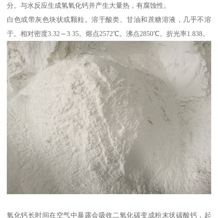
分。与水反应生成氢氧化钙并产生大量热，有腐蚀性。
白色或带灰色块状或颗粒。溶于酸类、甘油和蔗糖溶液，几乎不溶
于。相对密度3.32～3.35。熔点2572℃。沸点2850℃。折光率1.838。
氧化钙长时间在空气中暴露会吸收二氧化碳变成粉末状碳酸钙，起