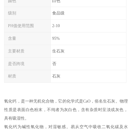
颜色
白色
级别
食品级
PH值使用范围
2-10
含量
95%
主要材质
生石灰
是否跨境
否
材质
石灰
氧化钙，是一种无机化合物，它的化学式是CaO，俗名生石灰。物理
性质是表面白色粉末，不纯者为灰白色，含有杂质时呈淡或灰色，
具有吸湿性。
氧化钙为碱性氧化物，对湿敏感。易从空气中吸收二氧化碳及水