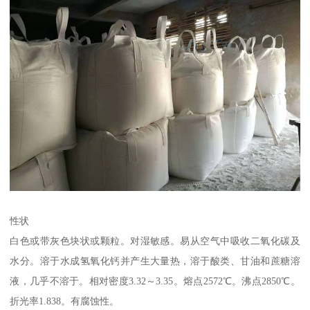
性状
白色或带灰色块状或颗粒。对湿敏感。易从空气中吸收二氧化碳及
水分。溶于水成氢氧化钙并产生大量热，溶于酸类、甘油和蔗糖溶
液，几乎不溶于。相对密度3.32～3.35。熔点2572℃。沸点2850℃。
折光率1.838。有腐蚀性。