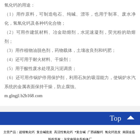
氧化钙的用途：
（1）用作原料，可制造电石、纯碱、漂等，也用于制革、废水净
化，氢氧化钙及各种钙化合物；
（2）可用作建筑材料、冶金助熔剂，水泥速凝剂，荧光粉的助熔
剂；
（3）用作植物油脱色剂，药物载体，土壤改良剂和钙肥；
（4）还可用于耐火材料、干燥剂；
（5）用于酸性废水处理及污泥调质；
（6）还可用作锅炉停用保护剂，利用石灰的吸湿能力，使锅炉水汽
系统的金属表面保持干燥，防止腐蚀。
m.glngjl.b2b168.com
Top
主营产品：超细氧化钙 复合碱批发 高活性氧化钙 *复合碱 广西碳酸钙 氧化钙批发 南国金磊
版权所有：兴安南国金磊粉体厂