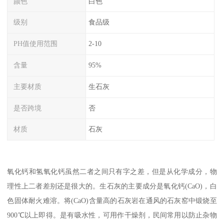
颜色
白色
级别
食品级
PH值使用范围
2-10
含量
95%
主要材质
生石灰
是否跨境
否
材质
石灰
氧化钙和氢氧化钙虽然二者之间只有字之差，但是从化学成分，物
理性上二者差别还是很大的。生石灰的主要成分是氧化钙(CaO)，白
色固体耐火难溶。将(CaO)含量高的石灰岩在通风的石灰窑中锻烧至
900℃以上即得。是有吸水性，可用作干燥剂，民间常用以防止杂物