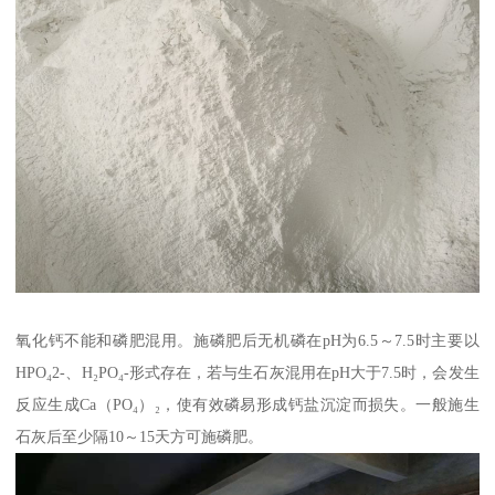
氧化钙不能和磷肥混用。施磷肥后无机磷在pH为6.5～7.5时主要以
HPO₄2-、H₂PO₄-形式存在，若与生石灰混用在pH大于7.5时，会发生
反应生成Ca（PO₄）₂，使有效磷易形成钙盐沉淀而损失。一般施生
石灰后至少隔10～15天方可施磷肥。