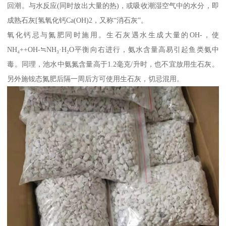
回潮。与水反应(同时放出大量的热)，或吸收潮湿空气中的水分，即
成熟石灰[氢氧化钙Ca(OH)2，又称“消石灰”。
氧化钙忌与氮肥同时施用。生石灰遇水生成大量的OH-，使
NH₄++OH-≒NH₃·H₂O平衡向右进行，氨水含量高易引起鱼类氨中
毒。同理，池水中氨氮含量高于1.2毫克/升时，也不宜放用生石灰。
另外施铵态氮肥后隔一周后方可使用生石灰，切忌混用。