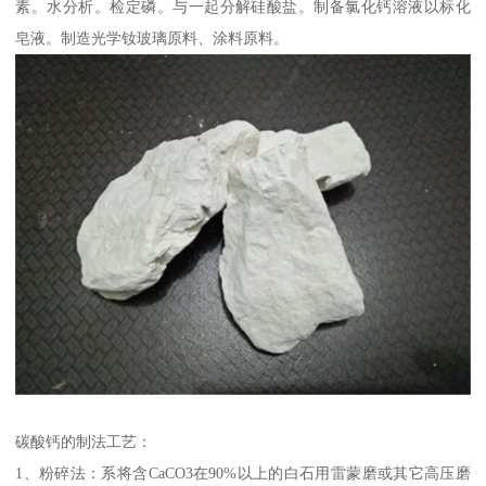
素。水分析。检定磷。与一起分解硅酸盐。制备氯化钙溶液以标化
皂液。制造光学钕玻璃原料、涂料原料。
碳酸钙的制法工艺：
1、粉碎法：系将含CaCO3在90%以上的白石用雷蒙磨或其它高压磨