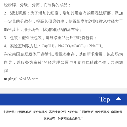
经粉碎、分级、分离，而制得的成品；
2、湿法研磨：为了增加其细度，增加其用途有的用湿法研磨，添加
一定量的分散剂，提高其研磨效率，使得细度能达到1微米粒径大于
85%以上，用于场合，比如铜版纸的涂布等；
3、包装：塑料袋包装，每袋净重25公斤或吨袋包装；
4、实验室制取方法：Ca(OH)₂+Na2CO₃=CaCO₃↓+2NaOH。
兴安南国金磊粉体厂遵循“以质量求生存，以创新求发展，以市场为
向导，以服务为宗旨”的经营理念愿与各界同仁精诚合作，共创辉
煌！
m.glngjl.b2b168.com
Top
主营产品：超细氧化钙 复合碱批发 高活性氧化钙 *复合碱 广西碳酸钙 氧化钙批发 南国金磊
版权所有：兴安南国金磊粉体厂