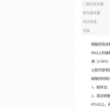
二氧化硅含量
氧化镁含量
符合标准
包装
碳酸钙改进
90以上的
烯（LDP
以取代昂贵
碳酸钙的制
1、粉碎法
2、湿法研
85%以上