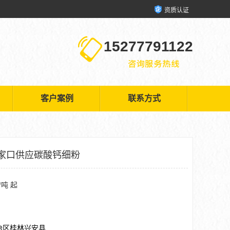
资质认证
15277791122
客户案例
联系方式
家口供应碳酸钙细粉
/吨 起
治区桂林兴安县