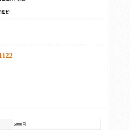
钙细粉
1122
5000目