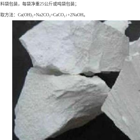
塑料袋包装，每袋净重25公斤或吨袋包装；
法：Ca(OH)₂+Na2CO₃=CaCO₃↓+2NaOH。