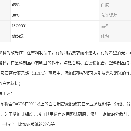
65%
白度
30%
允许误差
ISO9001
品名
编织袋
体积
塑料的散光性：在塑料制品中，有的制品要求而不透明，有的希望消光，
碳酸钙，在塑料制品中有明显的作用。与钛白粉、立德粉配合，塑料制品的
E）及高密度聚乙烯（HDPE）薄膜中，添加碳酸钙都可达到散光和消光的
的白色颜料；
法工艺：
：系将含CaCO3在90%以上的白石用雷蒙磨或其它高压磨经粉碎、分级、
磨：为了增加其细度，增加其用途有的用湿法研磨，添加一定量的分散剂，
，用于场合，比如铜版纸的涂布等；