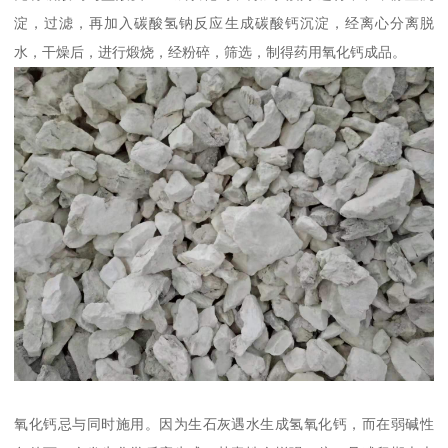
淀，过滤，再加入碳酸氢钠反应生成碳酸钙沉淀，经离心分离脱
水，干燥后，进行煅烧，经粉碎，筛选，制得药用氧化钙成品。
氧化钙忌与同时施用。因为生石灰遇水生成氢氧化钙，而在弱碱性