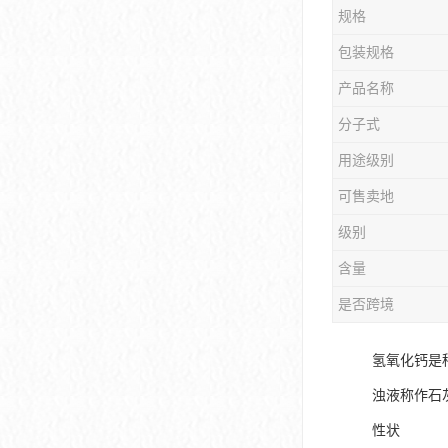
规格
包装规格
产品名称
分子式
用途级别
可售卖地
级别
含量
是否跨境
氢氧化钙是
浊液称作石
性状