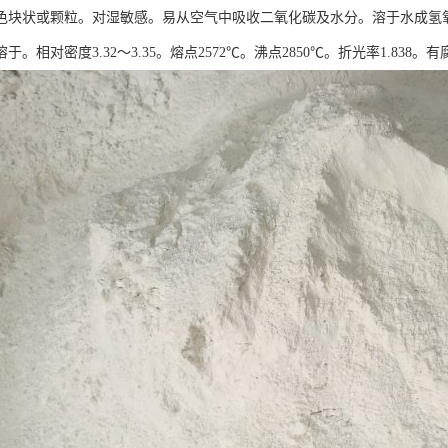
色块状或颗粒。对湿敏感。易从空气中吸收二氧化碳及水分。溶于水成氢
于。相对密度3.32～3.35。熔点2572℃。沸点2850℃。折光率1.838。