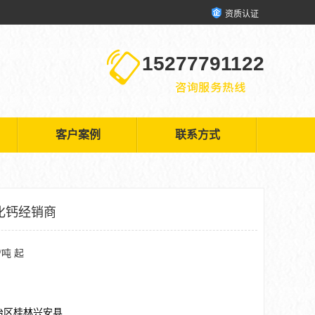
资质认证
15277791122
客户案例
联系方式
化钙经销商
/吨 起
治区桂林兴安县