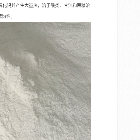
氧化钙并产生大量热，溶于酸类、甘油和蔗糖溶
有腐蚀性。