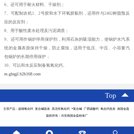
6、还可用于耐火材料、干燥剂；
7、可配制农机1、2号胶和水下环氧胶黏剂，还用作与2402树脂预反
应的反应剂；
8、用于酸性废水处理及污泥调质；
9、还可用作锅炉停用保护剂，利用石灰的吸湿能力，使锅炉水汽系
统的金属表面保持干燥，防止腐蚀，适用于低压、中压、小容量汽
包锅炉的长期停用保护；
10、可以和水反应制备氢氧化钙。
m.glngjl.b2b168.com
Top
主营产品：超细氧化钙 复合碱批发 高活性氧化钙 *复合碱 广西碳酸钙 氧化钙批发 南国金磊
版权所有：兴安南国金磊粉体厂