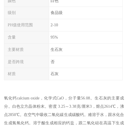
颜色
白色
级别
食品级
PH值使用范围
2-10
含量
95%
主要材质
生石灰
是否跨境
否
材质
石灰
氧化钙calcium oxide，化学式CaO，分子量56.08。生石灰的主要成
分。白色立方晶体粉末。密度 3.25～3.38克/厘米3，熔点2614℃，沸
点2850℃。在空气中吸收二氧化碳生成碳酸钙。难溶于水，跟水化合
生成氢氧化钙。溶于酸生成相应的钙盐，跟二氧化硅在高温下生成