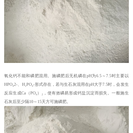
氧化钙不能和磷肥混用。施磷肥后无机磷在pH为6.5～7.5时主要以
HPO₄2-、H₂PO₄-形式存在，若与生石灰混用在pH大于7.5时，会发生
反应生成Ca（PO₄）₂，使有效磷易形成钙盐沉淀而损失。一般施生
石灰后至少隔10～15天方可施磷肥。