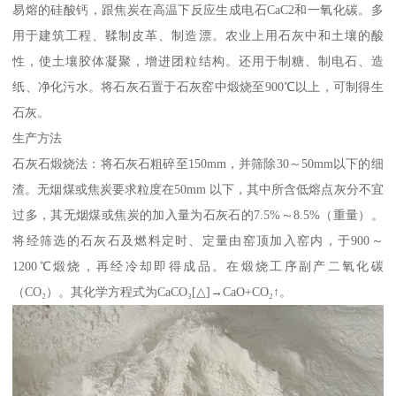
易熔的硅酸钙，跟焦炭在高温下反应生成电石CaC2和一氧化碳。多
用于建筑工程、鞣制皮革、制造漂。农业上用石灰中和土壤的酸
性，使土壤胶体凝聚，增进团粒结构。还用于制糖、制电石、造
纸、净化污水。将石灰石置于石灰窑中煅烧至900℃以上，可制得生
石灰。
生产方法
石灰石煅烧法：将石灰石粗碎至150mm，并筛除30～50mm以下的细
渣。无烟煤或焦炭要求粒度在50mm 以下，其中所含低熔点灰分不宜
过多，其无烟煤或焦炭的加入量为石灰石的7.5%～8.5%（重量）。
将经筛选的石灰石及燃料定时、定量由窑顶加入窑内，于900～
1200℃煅烧，再经冷却即得成品。在煅烧工序副产二氧化碳
（CO₂）。其化学方程式为CaCO₃[△]→CaO+CO₂↑。