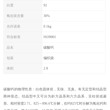
白度
92
氧化镁含量
30%
允许误差
0.1kg
符合标准
ISO9001
品名
碳酸钙
包装
编织袋
体积
2.8
碳酸钙的物理性质：白色固体状，无味、无臭。有无定型和结晶型
两种形态。结晶型中又可分为斜方晶系和六方晶系，呈柱状或菱
形。相对密度2.71。825～896.6℃分解，在约825℃时分解为氧化钙和