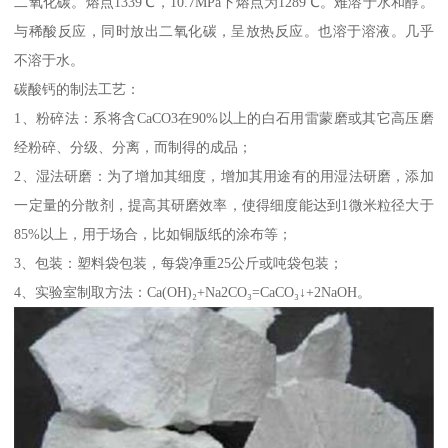
二氧化碳。熔点1339℃，10.7MPa下熔点为1289℃。难溶于水和醇。
与稀酸反应，同时放出二氧化碳，呈放热反应。也溶于溶液。几乎
不溶于水。
碳酸钙的制法工艺：
1、粉碎法：系将含CaCO3在90%以上的白石用雷蒙磨或其它高压磨
经粉碎、分级、分离，而制得的成品；
2、湿法研磨：为了增加其细度，增加其用途有的用湿法研磨，添加
一定量的分散剂，提高其研磨效率，使得细度能达到1微米粒径大于
85%以上，用于场合，比如铜版纸的涂布等；
3、包装：塑料袋包装，每袋净重25公斤或吨袋包装；
4、实验室制取方法：Ca(OH)₂+Na2CO₃=CaCO₃↓+2NaOH。