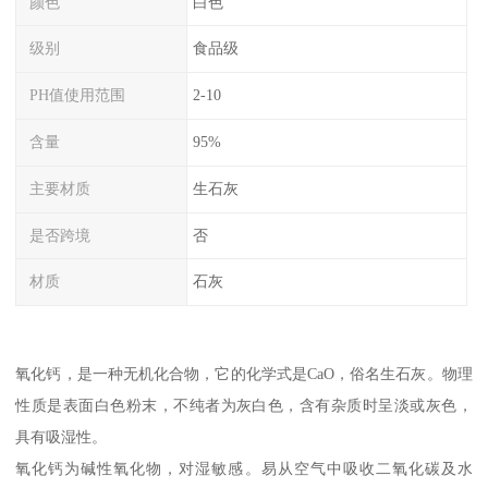
颜色
白色
级别
食品级
PH值使用范围
2-10
含量
95%
主要材质
生石灰
是否跨境
否
材质
石灰
氧化钙，是一种无机化合物，它的化学式是CaO，俗名生石灰。物理
性质是表面白色粉末，不纯者为灰白色，含有杂质时呈淡或灰色，
具有吸湿性。
氧化钙为碱性氧化物，对湿敏感。易从空气中吸收二氧化碳及水