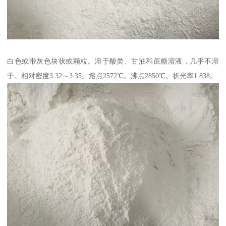
白色或带灰色块状或颗粒。溶于酸类、甘油和蔗糖溶液，几乎不溶
于。相对密度3.32～3.35。熔点2572℃。沸点2850℃。折光率1.838。