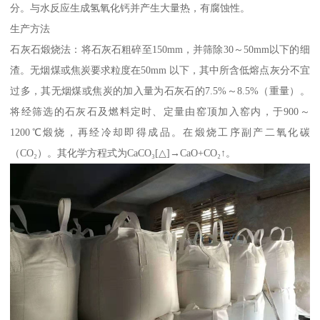
分。与水反应生成氢氧化钙并产生大量热，有腐蚀性。
生产方法
石灰石煅烧法：将石灰石粗碎至150mm，并筛除30～50mm以下的细
渣。无烟煤或焦炭要求粒度在50mm 以下，其中所含低熔点灰分不宜
过多，其无烟煤或焦炭的加入量为石灰石的7.5%～8.5%（重量）。
将经筛选的石灰石及燃料定时、定量由窑顶加入窑内，于900～
1200℃煅烧，再经冷却即得成品。在煅烧工序副产二氧化碳
（CO₂）。其化学方程式为CaCO₃[△]→CaO+CO₂↑。