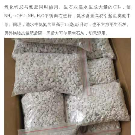
氧化钙忌与氮肥同时施用。生石灰遇水生成大量的OH-，使
NH₄++OH-≒NH₃·H₂O平衡向右进行，氨水含量高易引起鱼类氨中
毒。同理，池水中氨氮含量高于1.2毫克/升时，也不宜放用生石灰。
另外施铵态氮肥后隔一周后方可使用生石灰，切忌混用。