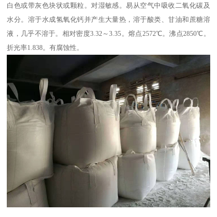
白色或带灰色块状或颗粒。对湿敏感。易从空气中吸收二氧化碳及
水分。溶于水成氢氧化钙并产生大量热，溶于酸类、甘油和蔗糖溶
液，几乎不溶于。相对密度3.32～3.35。熔点2572℃。沸点2850℃。
折光率1.838。有腐蚀性。