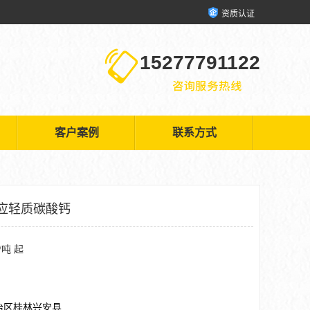
资质认证
15277791122
客户案例
联系方式
应轻质碳酸钙
/吨 起
治区桂林兴安县