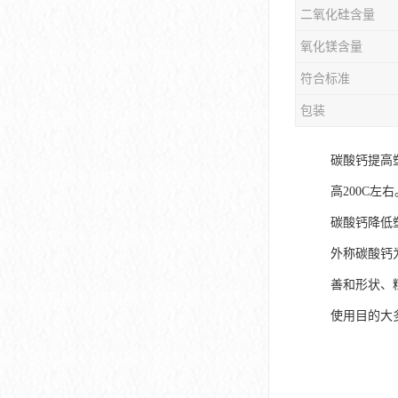
二氧化硅含量
氧化镁含量
符合标准
包装
碳酸钙提高
高200C左
碳酸钙降低
外称碳酸钙为
善和形状、
使用目的大