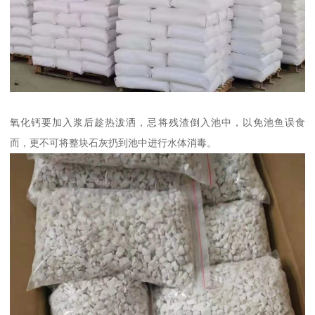
氧化钙要加入浆后趁热泼洒，忌将残渣倒入池中，以免池鱼误食
而，更不可将整块石灰扔到池中进行水体消毒。