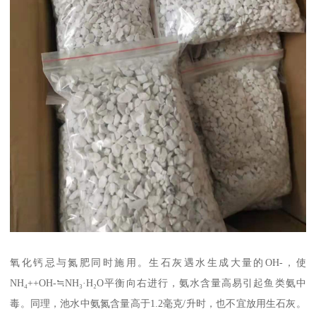
氧化钙忌与氮肥同时施用。生石灰遇水生成大量的OH-，使
NH₄++OH-≒NH₃·H₂O平衡向右进行，氨水含量高易引起鱼类氨中
毒。同理，池水中氨氮含量高于1.2毫克/升时，也不宜放用生石灰。