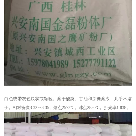
白色或带灰色块状或颗粒。溶于酸类、甘油和蔗糖溶液，几乎不溶
于。相对密度3.32～3.35。熔点2572℃。沸点2850℃。折光率1.838。