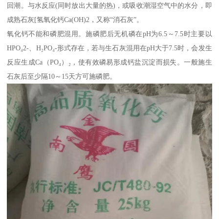
回潮。与水反应(同时放出大量的热)，或吸收潮湿空气中的水分，即
成熟石灰[氢氧化钙Ca(OH)2，又称“消石灰”。
氧化钙不能和磷肥混用。施磷肥后无机磷在pH为6.5～7.5时主要以
HPO₄2-、H₂PO₄-形式存在，若与生石灰混用在pH大于7.5时，会发生
反应生成Ca（PO₄）₂，使有效磷易形成钙盐沉淀而损失。一般施生
石灰后至少隔10～15天方可施磷肥。