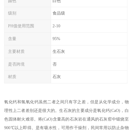
颜色
白色
级别
食品级
PH值使用范围
2-10
含量
95%
主要材质
生石灰
是否跨境
否
材质
石灰
氧化钙和氢氧化钙虽然二者之间只有字之差，但是从化学成分，物
理性上二者差别还是很大的。生石灰的主要成分是氧化钙(CaO)，白
色固体耐火难溶。将(CaO)含量高的石灰岩在通风的石灰窑中锻烧至
900℃以上即得。是有吸水性，可用作干燥剂，民间常用以防止杂物