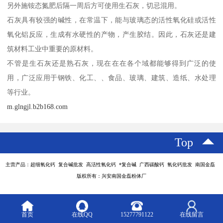
另外施铵态氮肥后隔一周后方可使用生石灰，切忌混用。
石灰具有较强的碱性，在常温下，能与玻璃态的活性氧化硅或活性
氧化铝反应，生成有水硬性的产物，产生胶结。因此，石灰还是建
筑材料工业中重要的原材料。
不管是生石灰还是熟石灰，现在在在各个域都能够得到广泛的使
用，广泛应用于钢铁、化工、、食品、玻璃、建筑、造纸、水处理
等行业。
m.glngjl.b2b168.com
Top
主营产品：超细氧化钙 复合碱批发 高活性氧化钙 *复合碱 广西碳酸钙 氧化钙批发 南国金磊
版权所有：兴安南国金磊粉体厂
首页
在线QQ
15277791122
在线留言