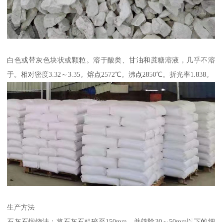
白色或带灰色块状或颗粒。溶于酸类、甘油和蔗糖溶液，几乎不溶
于。相对密度3.32～3.35。熔点2572℃。沸点2850℃。折光率1.838。
生产方法
石灰石煅烧法：将石灰石粗碎至150mm，并筛除30～50mm以下的细