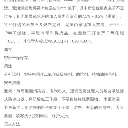
渣。无烟煤或焦炭要求粒度在50mm 以下，其中所含低熔点灰分不宜
过多，其无烟煤或焦炭的加入量为石灰石的7.5%～8.5%（重量）。
将经筛选的石灰石及燃料定时、定量由窑顶加入窑内，于900～
1200℃煅烧，再经冷却即得成品。在煅烧工序副产二氧化碳
（CO₂）。其化学方程式为CaCO₃[△]→CaO+CO₂↑。
储存
密封干燥保存。
用途
分析试剂，实验中用作二氧化碳吸收剂。助熔剂。植物油脱色剂。
安全措施
泄漏：隔离泄漏污染区，限制出入。建议应急处理人员戴自吸过滤
式防尘口罩，穿防酸碱工作服。不要直接接触泄漏物。 小量泄漏：
避免扬尘，用洁净的铲子收集于干燥、洁净、有盖的容器中。 大量
泄漏：喷雾状水控制粉尘，保护人员。
灭火方法