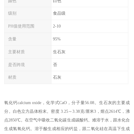
颜色
白色
级别
食品级
PH值使用范围
2-10
含量
95%
主要材质
生石灰
是否跨境
否
材质
石灰
氧化钙calcium oxide，化学式CaO，分子量56.08。生石灰的主要成
分。白色立方晶体粉末。密度 3.25～3.38克/厘米3，熔点2614℃，沸
点2850℃。在空气中吸收二氧化碳生成碳酸钙。难溶于水，跟水化合
生成氢氧化钙。溶于酸生成相应的钙盐，跟二氧化硅在高温下生成