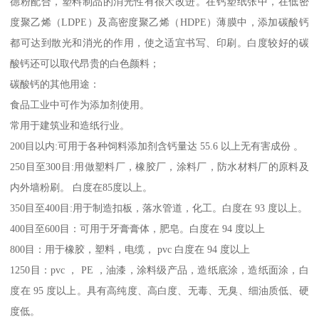
德粉配合，塑料制品的消光性有很大改进。在钙塑纸张中，在低密
度聚乙烯（LDPE）及高密度聚乙烯（HDPE）薄膜中，添加碳酸钙
都可达到散光和消光的作用，使之适宜书写、印刷。白度较好的碳
酸钙还可以取代昂贵的白色颜料；
碳酸钙的其他用途：
食品工业中可作为添加剂使用。
常用于建筑业和造纸行业。
200目以内:可用于各种饲料添加剂含钙量达 55.6 以上无有害成份 。
250目至300目:用做塑料厂，橡胶厂，涂料厂，防水材料厂的原料及
内外墙粉刷。 白度在85度以上。
350目至400目:用于制造扣板，落水管道，化工。白度在 93 度以上。
400目至600目：可用于牙膏膏体，肥皂。白度在 94 度以上
800目：用于橡胶，塑料，电缆， pvc 白度在 94 度以上
1250目：pvc ， PE ，油漆，涂料级产品，造纸底涂，造纸面涂，白
度在 95 度以上。具有高纯度、高白度、无毒、无臭、细油质低、硬
度低。