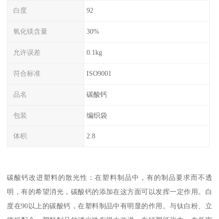
白度
92
氧化镁含量
30%
允许误差
0.1kg
符合标准
ISO9001
品名
碳酸钙
包装
编织袋
体积
2.8
碳酸钙改进塑料的散光性：在塑料制品中，有的制品要求而不透
明，有的希望消光，碳酸钙的添加在这方面可以发挥一定作用。白
度在90以上的碳酸钙，在塑料制品中有明显的作用。与钛白粉、立