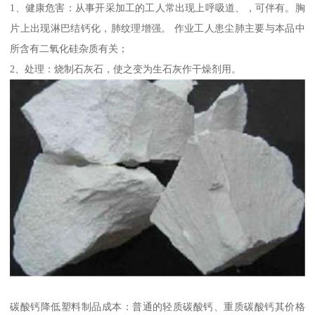
1、健康危害：从事开采加工的工人常出现上呼吸道、，可伴有。胸
片上出现淋巴结钙化，肺纹理增强。 作业工人患尘肺主要与本品中
所含有二氧化硅杂质有关；
2、处理：烧制石灰石，使之变为生石灰作干燥剂用。
碳酸钙降低塑料制品成本：普通的轻质碳酸钙、重质碳酸钙其价格