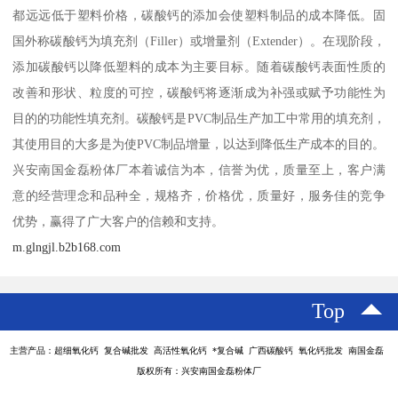
都远远低于塑料价格，碳酸钙的添加会使塑料制品的成本降低。固
国外称碳酸钙为填充剂（Filler）或增量剂（Extender）。在现阶段，
添加碳酸钙以降低塑料的成本为主要目标。随着碳酸钙表面性质的
改善和形状、粒度的可控，碳酸钙将逐渐成为补强或赋予功能性为
目的的功能性填充剂。碳酸钙是PVC制品生产加工中常用的填充剂，
其使用目的大多是为使PVC制品增量，以达到降低生产成本的目的。
兴安南国金磊粉体厂本着诚信为本，信誉为优，质量至上，客户满
意的经营理念和品种全，规格齐，价格优，质量好，服务佳的竞争
优势，赢得了广大客户的信赖和支持。
m.glngjl.b2b168.com
Top
主营产品：超细氧化钙 复合碱批发 高活性氧化钙 *复合碱 广西碳酸钙 氧化钙批发 南国金磊
版权所有：兴安南国金磊粉体厂