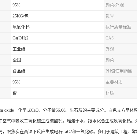
95%
颜色/外观
25KG/包
货号
氢氧化钙
执行质量标准
Ca(OH)2
CAS
工业级
外观
全国
颜色
食品级
PH值使用范围
95%
主要材质
否
材质
ium oxide，化学式CaO，分子量56.08。生石灰的主要成分。白色立方晶体粉末
℃。在空气中吸收二氧化碳生成碳酸钙。难溶于水，跟水化合生成氢氧化钙
钙，跟焦炭在高温下反应生成电石CaC2和一氧化碳。多用于建筑工程、