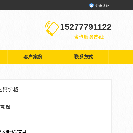
资质认证
15277791122
客户案例
联系方式
化钙价格
/吨 起
治区桂林兴安县