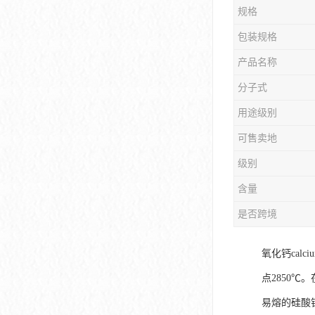
规格
包装规格
产品名称
分子式
用途级别
可售卖地
级别
含量
是否跨境
氧化钙calc
点2850
易熔的硅酸