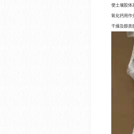
使土壤胶体
氧化钙用作
干燥及醇类