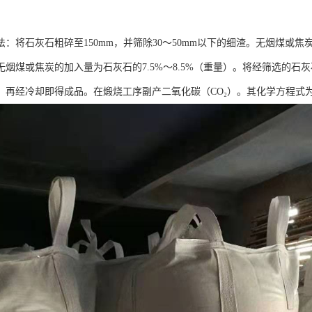
：将石灰石粗碎至150mm，并筛除30～50mm以下的细渣。无烟煤或焦
无烟煤或焦炭的加入量为石灰石的7.5%～8.5%（重量）。将经筛选的石
烧，再经冷却即得成品。在煅烧工序副产二氧化碳（CO₂）。其化学方程式为CaCO