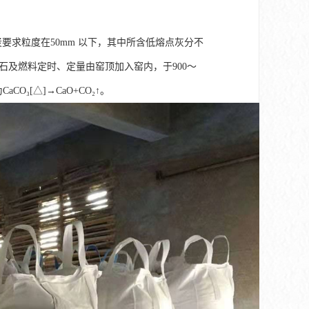
炭要求粒度在50mm 以下，其中所含低熔点灰分不
灰石及燃料定时、定量由窑顶加入窑内，于900～
₃[△]→CaO+CO₂↑。