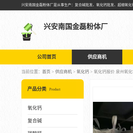
兴安南国金磊粉体厂
公司首页
供应商机
当前位置：
首页
>
供应商机
>
氧化钙
> 氧化钙报价 泉州氧
产品分类
Product
氧化钙
复合碱