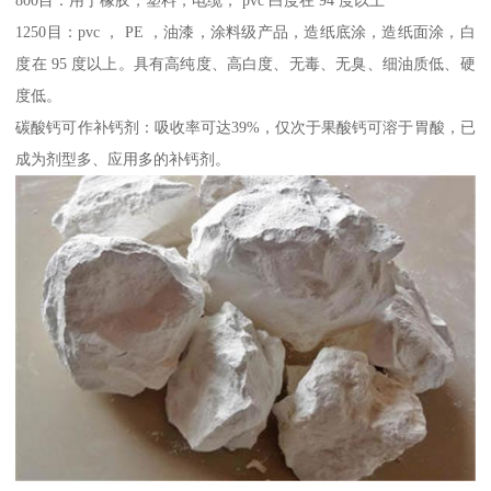
1250目：pvc ， PE ，油漆，涂料级产品，造纸底涂，造纸面涂，白
度在 95 度以上。具有高纯度、高白度、无毒、无臭、细油质低、硬
度低。
碳酸钙可作补钙剂：吸收率可达39%，仅次于果酸钙可溶于胃酸，已
成为剂型多、应用多的补钙剂。