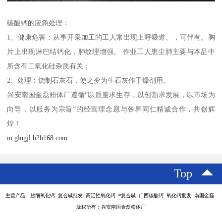
碳酸钙的应急处理：
1、健康危害：从事开采加工的工人常出现上呼吸道、，可伴有。胸
片上出现淋巴结钙化，肺纹理增强。 作业工人患尘肺主要与本品中
所含有二氧化硅杂质有关；
2、处理：烧制石灰石，使之变为生石灰作干燥剂用。
兴安南国金磊粉体厂遵循“以质量求生存，以创新求发展，以市场为
向导，以服务为宗旨”的经营理念愿与各界同仁精诚合作，共创辉
煌！
m.glngjl.b2b168.com
Top
主营产品：超细氧化钙 复合碱批发 高活性氧化钙 *复合碱 广西碳酸钙 氧化钙批发 南国金磊
版权所有：兴安南国金磊粉体厂