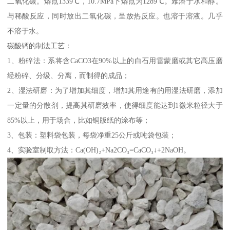
二氧化碳。熔点1339℃，10.7MPa下熔点为1289℃。难溶于水和醇。
与稀酸反应，同时放出二氧化碳，呈放热反应。也溶于溶液。几乎
不溶于水。
碳酸钙的制法工艺：
1、粉碎法：系将含CaCO3在90%以上的白石用雷蒙磨或其它高压磨
经粉碎、分级、分离，而制得的成品；
2、湿法研磨：为了增加其细度，增加其用途有的用湿法研磨，添加
一定量的分散剂，提高其研磨效率，使得细度能达到1微米粒径大于
85%以上，用于场合，比如铜版纸的涂布等；
3、包装：塑料袋包装，每袋净重25公斤或吨袋包装；
4、实验室制取方法：Ca(OH)₂+Na2CO₃=CaCO₃↓+2NaOH。