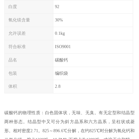
白度
92
氧化镁含量
30%
允许误差
0.1kg
符合标准
ISO9001
品名
碳酸钙
包装
编织袋
体积
2.8
碳酸钙的物理性质：白色固体状，无味、无臭。有无定型和结晶型
两种形态。结晶型中又可分为斜方晶系和六方晶系，呈柱状或菱
形。相对密度2.71。825～896.6℃分解，在约825℃时分解为氧化钙和