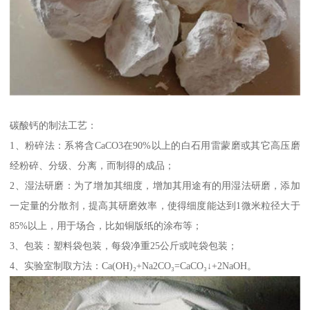
碳酸钙的制法工艺：
1、粉碎法：系将含CaCO3在90%以上的白石用雷蒙磨或其它高压磨
经粉碎、分级、分离，而制得的成品；
2、湿法研磨：为了增加其细度，增加其用途有的用湿法研磨，添加
一定量的分散剂，提高其研磨效率，使得细度能达到1微米粒径大于
85%以上，用于场合，比如铜版纸的涂布等；
3、包装：塑料袋包装，每袋净重25公斤或吨袋包装；
4、实验室制取方法：Ca(OH)₂+Na2CO₃=CaCO₃↓+2NaOH。