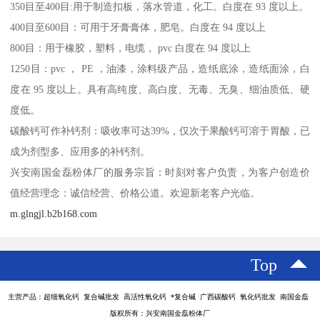
350目至400目:用于制造扣板，落水管道，化工。白度在 93 度以上。
400目至600目：可用于牙膏膏体，肥皂。白度在 94 度以上
800目：用于橡胶，塑料，电缆， pvc 白度在 94 度以上
1250目：pvc ， PE ，油漆，涂料级产品，造纸底涂，造纸面涂，白
度在 95 度以上。具有高纯度、高白度、无毒、无臭、细油质低、硬
度低。
碳酸钙可作补钙剂：吸收率可达39%，仅次于果酸钙可溶于胃酸，已
成为剂型多、应用多的补钙剂。
兴安南国金磊粉体厂的服务宗旨：时刻对客户负责，为客户创造价
值经营理念：诚信经营、价格公道。欢迎新老客户光临。
m.glngjl.b2b168.com
Top
主营产品：超细氧化钙 复合碱批发 高活性氧化钙 *复合碱 广西碳酸钙 氧化钙批发 南国金磊
版权所有：兴安南国金磊粉体厂