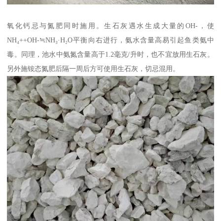
氧化钙忌与氮肥同时施用。生石灰遇水生成大量的OH-，使
NH₄++OH-≒NH₃·H₂O平衡向右进行，氨水含量高易引起鱼类氨中
毒。同理，池水中氨氮含量高于1.2毫克/升时，也不宜放用生石灰。
另外施铵态氮肥后隔一周后方可使用生石灰，切忌混用。