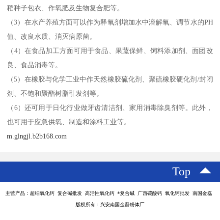
稻种子包衣、作氧肥及生物复合肥等。
（3）在水产养殖方面可以作为释氧剂增加水中溶解氧、调节水的PH
值、改良水质、消灭病原菌。
（4）在食品加工方面可用于食品、果蔬保鲜、饲料添加剂、面团改
良、食品消毒等。
（5）在橡胶与化学工业中作天然橡胶硫化剂、聚硫橡胶硬化剂/封闭
剂、不饱和聚酯树脂引发剂等。
（6）还可用于日化行业做牙齿清洁剂、家用消毒除臭剂等。此外，
也可用于应急供氧、制造和涂料工业等。
m.glngjl.b2b168.com
Top
主营产品：超细氧化钙 复合碱批发 高活性氧化钙 *复合碱 广西碳酸钙 氧化钙批发 南国金磊
版权所有：兴安南国金磊粉体厂