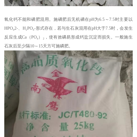
氧化钙不能和磷肥混用。施磷肥后无机磷在pH为6.5～7.5时主要以
HPO₄2-、H₂PO₄-形式存在，若与生石灰混用在pH大于7.5时，会发生
反应生成Ca（PO₄）₂，使有效磷易形成钙盐沉淀而损失。一般施生
石灰后至少隔10～15天方可施磷肥。