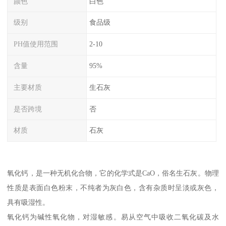
颜色
白色
级别
食品级
PH值使用范围
2-10
含量
95%
主要材质
生石灰
是否跨境
否
材质
石灰
氧化钙，是一种无机化合物，它的化学式是CaO，俗名生石灰。物理
性质是表面白色粉末，不纯者为灰白色，含有杂质时呈淡或灰色，
具有吸湿性。
氧化钙为碱性氧化物，对湿敏感。易从空气中吸收二氧化碳及水