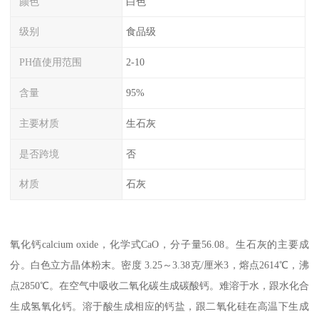
颜色
白色
级别
食品级
PH值使用范围
2-10
含量
95%
主要材质
生石灰
是否跨境
否
材质
石灰
氧化钙calcium oxide，化学式CaO，分子量56.08。生石灰的主要成
分。白色立方晶体粉末。密度 3.25～3.38克/厘米3，熔点2614℃，沸
点2850℃。在空气中吸收二氧化碳生成碳酸钙。难溶于水，跟水化合
生成氢氧化钙。溶于酸生成相应的钙盐，跟二氧化硅在高温下生成