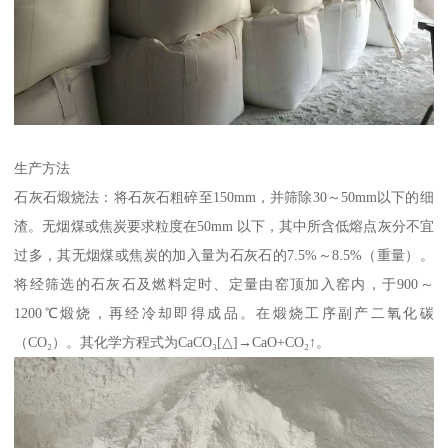
生产方法
石灰石煅烧法：将石灰石粗碎至150mm，并筛除30～50mm以下的细
渣。无烟煤或焦炭要求粒度在50mm 以下，其中所含低熔点灰分不宜
过多，其无烟煤或焦炭的加入量为石灰石的7.5%～8.5%（重量）。
将经筛选的石灰石及燃料定时、定量由窑顶加入窑内，于900～
1200℃煅烧，再经冷却即得成品。在煅烧工序副产二氧化碳
（CO₂）。其化学方程式为CaCO₃[△]→CaO+CO₂↑。