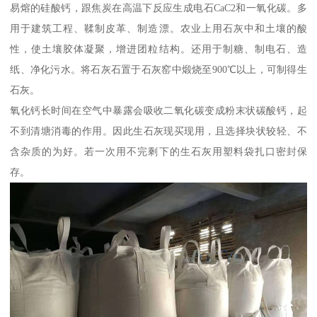
易熔的硅酸钙，跟焦炭在高温下反应生成电石CaC2和一氧化碳。多
用于建筑工程、鞣制皮革、制造漂。农业上用石灰中和土壤的酸
性，使土壤胶体凝聚，增进团粒结构。还用于制糖、制电石、造
纸、净化污水。将石灰石置于石灰窑中煅烧至900℃以上，可制得生
石灰。
氧化钙长时间在空气中暴露会吸收二氧化碳变成粉末状碳酸钙，起
不到清塘消毒的作用。因此生石灰现买现用，且选择块状较轻、不
含杂质的为好。若一次用不完剩下的生石灰用塑料袋扎口密封保
存。