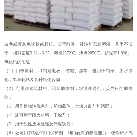
白色或带灰色块状或颗粒。溶于酸类、甘油和蔗糖溶液，几乎不溶
于。相对密度3.32～3.35。熔点2572℃。沸点2850℃。折光率1.838。
氧化钙的用途：
（1）用作原料，可制造电石、纯碱、漂等，也用于制革、废水净
化，氢氧化钙及各种钙化合物；
（2）可用作建筑材料、冶金助熔剂，水泥速凝剂，荧光粉的助熔
剂；
（3）用作植物油脱色剂，药物载体，土壤改良剂和钙肥；
（4）还可用于耐火材料、干燥剂；
（5）用于酸性废水处理及污泥调质；
（6）还可用作锅炉停用保护剂，利用石灰的吸湿能力，使锅炉水汽