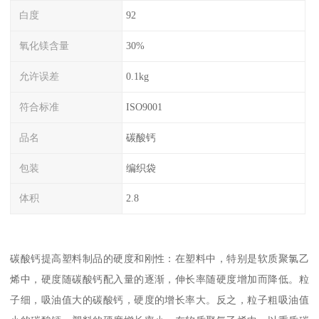
白度
92
氧化镁含量
30%
允许误差
0.1kg
符合标准
ISO9001
品名
碳酸钙
包装
编织袋
体积
2.8
碳酸钙提高塑料制品的硬度和刚性：在塑料中，特别是软质聚氯乙
烯中，硬度随碳酸钙配入量的逐渐，伸长率随硬度增加而降低。粒
子细，吸油值大的碳酸钙，硬度的增长率大。反之，粒子粗吸油值