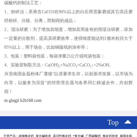
碳酸钙的制法工艺：
1、粉碎法：系将含CaCO3在90%以上的白石用雷蒙磨或其它高压磨
经粉碎、分级、分离，而制得的成品；
2、湿法研磨：为了增加其细度，增加其用途有的用湿法研磨，添加
一定量的分散剂，提高其研磨效率，使得细度能达到1微米粒径大于
85%以上，用于场合，比如铜版纸的涂布等；
3、包装：塑料袋包装，每袋净重25公斤或吨袋包装；
4、实验室制取方法：Ca(OH)₂+Na2CO₃=CaCO₃↓+2NaOH。
兴安南国金磊粉体厂遵循“以质量求生存，以创新求发展，以市场为
向导，以服务为宗旨”的经营理念愿与各界同仁精诚合作，共创辉
煌！
m.glngjl.b2b168.com
Top
主营产品：超细氧化钙 复合碱批发 高活性氧化钙 *复合碱 广西碳酸钙 氧化钙批发 南国金磊