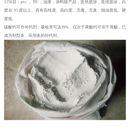
1250目：pvc ， PE ，油漆，涂料级产品，造纸底涂，造纸面涂，白
度在 95 度以上。具有高纯度、高白度、无毒、无臭、细油质低、硬
度低。
碳酸钙可作补钙剂：吸收率可达39%，仅次于果酸钙可溶于胃酸，已
成为剂型多、应用多的补钙剂。