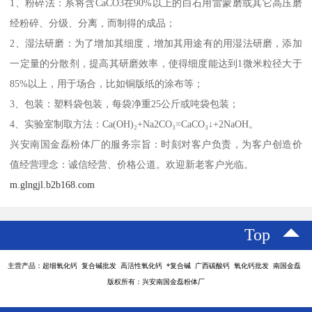
1、粉碎法：系将含CaCO3在90%以上的白石用雷蒙磨或其它高压磨
经粉碎、分级、分离，而制得的成品；
2、湿法研磨：为了增加其细度，增加其用途有的用湿法研磨，添加
一定量的分散剂，提高其研磨效率，使得细度能达到1微米粒径大于
85%以上，用于场合，比如铜版纸的涂布等；
3、包装：塑料袋包装，每袋净重25公斤或吨袋包装；
4、实验室制取方法：Ca(OH)₂+Na2CO₃=CaCO₃↓+2NaOH。
兴安南国金磊粉体厂的服务宗旨：时刻对客户负责，为客户创造价
值经营理念：诚信经营、价格公道。欢迎新老客户光临。
m.glngjl.b2b168.com
Top
主营产品：超细氧化钙 复合碱批发 高活性氧化钙 *复合碱 广西碳酸钙 氧化钙批发 南国金磊
版权所有：兴安南国金磊粉体厂