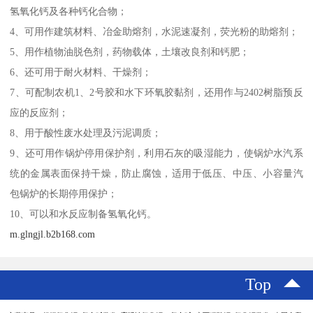
氢氧化钙及各种钙化合物；
4、可用作建筑材料、冶金助熔剂，水泥速凝剂，荧光粉的助熔剂；
5、用作植物油脱色剂，药物载体，土壤改良剂和钙肥；
6、还可用于耐火材料、干燥剂；
7、可配制农机1、2号胶和水下环氧胶黏剂，还用作与2402树脂预反
应的反应剂；
8、用于酸性废水处理及污泥调质；
9、还可用作锅炉停用保护剂，利用石灰的吸湿能力，使锅炉水汽系
统的金属表面保持干燥，防止腐蚀，适用于低压、中压、小容量汽
包锅炉的长期停用保护；
10、可以和水反应制备氢氧化钙。
m.glngjl.b2b168.com
Top