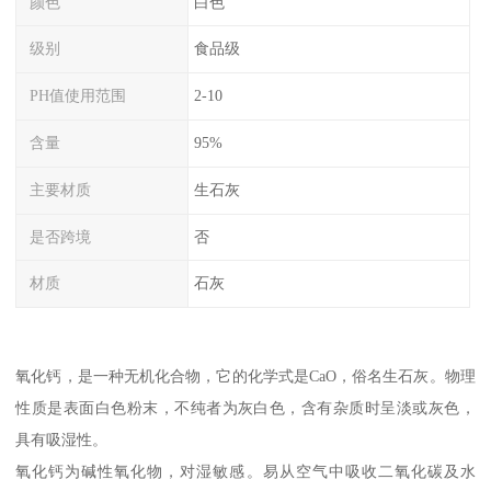
颜色
白色
级别
食品级
PH值使用范围
2-10
含量
95%
主要材质
生石灰
是否跨境
否
材质
石灰
氧化钙，是一种无机化合物，它的化学式是CaO，俗名生石灰。物理
性质是表面白色粉末，不纯者为灰白色，含有杂质时呈淡或灰色，
具有吸湿性。
氧化钙为碱性氧化物，对湿敏感。易从空气中吸收二氧化碳及水