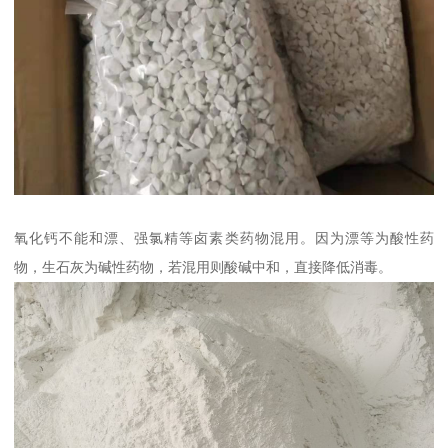
氧化钙不能和漂、强氯精等卤素类药物混用。因为漂等为酸性药
物，生石灰为碱性药物，若混用则酸碱中和，直接降低消毒。