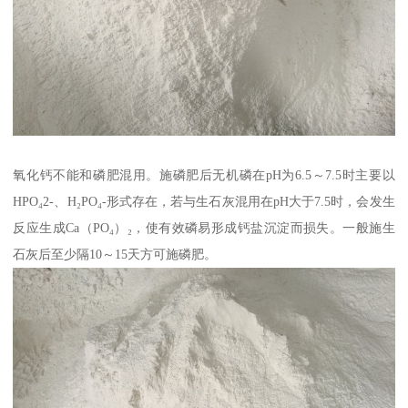
氧化钙不能和磷肥混用。施磷肥后无机磷在pH为6.5～7.5时主要以
HPO₄2-、H₂PO₄-形式存在，若与生石灰混用在pH大于7.5时，会发生
反应生成Ca（PO₄）₂，使有效磷易形成钙盐沉淀而损失。一般施生
石灰后至少隔10～15天方可施磷肥。