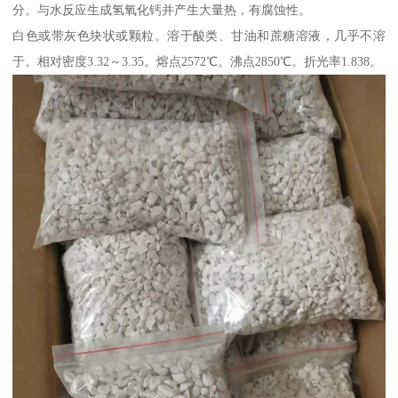
分。与水反应生成氢氧化钙并产生大量热，有腐蚀性。
白色或带灰色块状或颗粒。溶于酸类、甘油和蔗糖溶液，几乎不溶
于。相对密度3.32～3.35。熔点2572℃。沸点2850℃。折光率1.838。