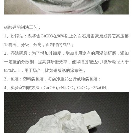
碳酸钙的制法工艺：
1、粉碎法：系将含CaCO3在90%以上的白石用雷蒙磨或其它高压磨
经粉碎、分级、分离，而制得的成品；
2、湿法研磨：为了增加其细度，增加其用途有的用湿法研磨，添加
一定量的分散剂，提高其研磨效率，使得细度能达到1微米粒径大于
85%以上，用于场合，比如铜版纸的涂布等；
3、包装：塑料袋包装，每袋净重25公斤或吨袋包装；
4、实验室制取方法：Ca(OH)₂+Na2CO₃=CaCO₃↓+2NaOH。