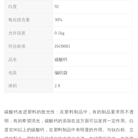
白度
92
氧化镁含量
30%
允许误差
0.1kg
符合标准
ISO9001
品名
碳酸钙
包装
编织袋
体积
2.8
碳酸钙改进塑料的散光性：在塑料制品中，有的制品要求而不透
明，有的希望消光，碳酸钙的添加在这方面可以发挥一定作用。白
度在90以上的碳酸钙，在塑料制品中有明显的作用。与钛白粉、立