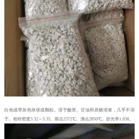
白色或带灰色块状或颗粒。溶于酸类、甘油和蔗糖溶液，几乎不溶
于。相对密度3.32～3.35。熔点2572℃。沸点2850℃。折光率1.838。