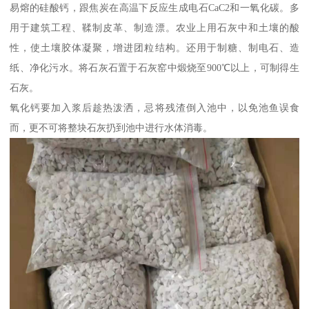
易熔的硅酸钙，跟焦炭在高温下反应生成电石CaC2和一氧化碳。多
用于建筑工程、鞣制皮革、制造漂。农业上用石灰中和土壤的酸
性，使土壤胶体凝聚，增进团粒结构。还用于制糖、制电石、造
纸、净化污水。将石灰石置于石灰窑中煅烧至900℃以上，可制得生
石灰。
氧化钙要加入浆后趁热泼洒，忌将残渣倒入池中，以免池鱼误食
而，更不可将整块石灰扔到池中进行水体消毒。