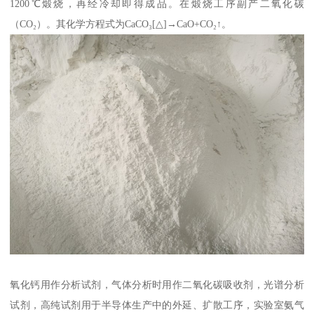
1200℃煅烧，再经冷却即得成品。在煅烧工序副产二氧化碳
（CO₂）。其化学方程式为CaCO₃[△]→CaO+CO₂↑。
氧化钙用作分析试剂，气体分析时用作二氧化碳吸收剂，光谱分析
试剂，高纯试剂用于半导体生产中的外延、扩散工序，实验室氨气