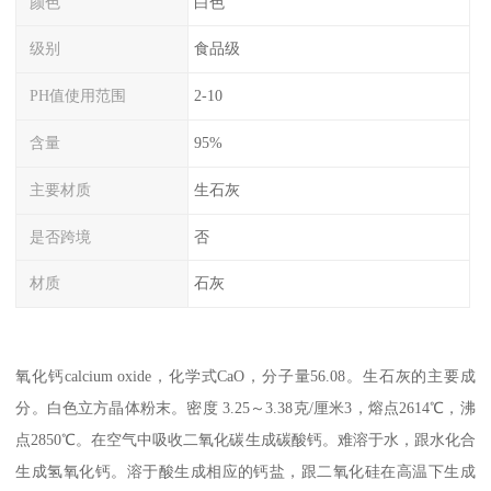
颜色
白色
级别
食品级
PH值使用范围
2-10
含量
95%
主要材质
生石灰
是否跨境
否
材质
石灰
氧化钙calcium oxide，化学式CaO，分子量56.08。生石灰的主要成
分。白色立方晶体粉末。密度 3.25～3.38克/厘米3，熔点2614℃，沸
点2850℃。在空气中吸收二氧化碳生成碳酸钙。难溶于水，跟水化合
生成氢氧化钙。溶于酸生成相应的钙盐，跟二氧化硅在高温下生成